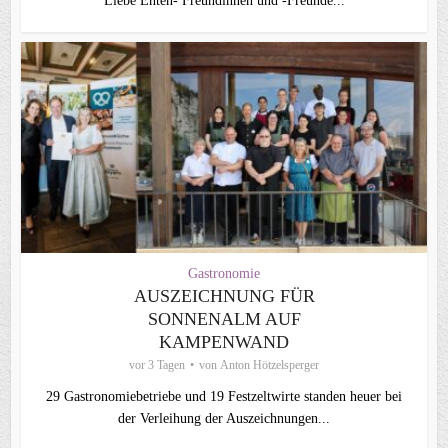
Liebe Enten- Freundinnen und -Freunde...
Gastronomie
AUSZEICHNUNG FÜR
SONNENALM AUF
KAMPENWAND
vor 3 Tagen
von
Anton Hötzelsperger
29 Gastronomiebetriebe und 19 Festzeltwirte standen heuer bei
der Verleihung der Auszeichnungen...