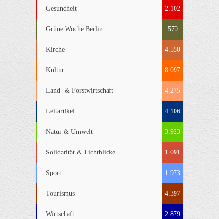
Gesundheit
2.102
Grüne Woche Berlin
570
Kirche
4.550
Kultur
8.097
Land- & Forstwirtschaft
4.275
Leitartikel
4.106
Natur & Umwelt
3.923
Solidarität & Lichtblicke
1.091
Sport
1.973
Tourismus
4.397
Wirtschaft
2.879