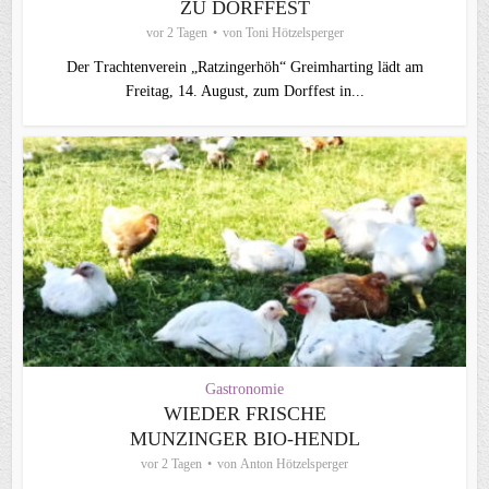
ZU DORFFEST
vor 2 Tagen
von
Toni Hötzelsperger
Der Trachtenverein „Ratzingerhöh“ Greimharting lädt am
Freitag, 14. August, zum Dorffest in...
Gastronomie
WIEDER FRISCHE
MUNZINGER BIO-HENDL
vor 2 Tagen
von
Anton Hötzelsperger