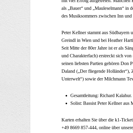
mit viel Erfolg aufgetreten. Manchen 
als „Bauer“ und „Mauleselmann“ in 
des Musiksommers zwischen Inn und S
Peter Kellner stammt aus Südbayern un
Greindl in Wien und bei Heather Hart
Seit Mitte der 80er Jahre ist er als Sän
und Charakterfach) erstreckt sich von
seinen liebsten Partien gehören Don 
Daland („Der fliegende Holländer“), 
Unterwelt“) sowie der Milchmann Te
Gesamtleitung: Richard Kalahur.
Solist: Bassist Peter Kellner au
Karten erhalten Sie über die k1-Ticket
+49 8669 857-444, online über unser