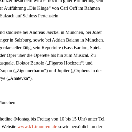
Konzertbesuchern wird er noch in guter Erinnerung sein
der Aufführung „Die Kluge“ von Carl Orff im Rahmen
alzach auf Schloss Pertenstein.
d studierte bei Andreas Jaeckel in München, bei Josef
inger in Salzburg, sowie bei Adrian Baianu in München.
gerdarsteller tätig, sein Repertoire (Bass Bariton, Spiel-
 der Oper über die Operette bis hin zum Musical. Zu
Pasquale, Doktor Bartolo („Figaros Hochzeit“) und
Zsupan („Zigeunerbaron“) und Jupiter („Orpheus in der
vye („Anatevka“).
s München
hotline (Montag bis Freitag von 10 bis 15 Uhr) unter Tel.
e Website
www.k1-traunreut.de
sowie persönlich an der