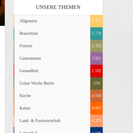
UNSERE THEMEN
Allgemein
7.477
Brauchtum
5.774
Freizeit
5.352
Gastronomie
3.921
Gesundheit
2.102
Grüne Woche Berlin
570
Kirche
4.550
Kultur
8.097
Land- & Forstwirtschaft
4.275