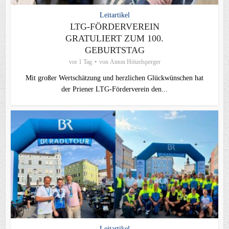
Leitartikel
LTG-FÖRDERVEREIN
GRATULIERT ZUM 100.
GEBURTSTAG
vor 1 Tag
von
Anton Hötzelsperger
Mit großer Wertschätzung und herzlichen Glückwünschen hat
der Priener LTG‑Förderverein den...
Leitartikel