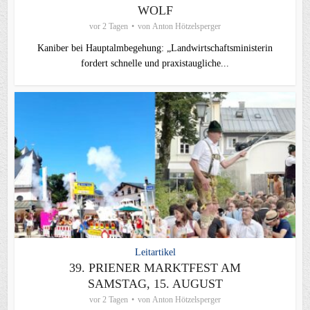
WOLF
vor 2 Tagen
von
Anton Hötzelsperger
Kaniber bei Hauptalmbegehung: „Landwirtschaftsministerin
fordert schnelle und praxistaugliche...
Leitartikel
39. PRIENER MARKTFEST AM
SAMSTAG, 15. AUGUST
vor 2 Tagen
von
Anton Hötzelsperger