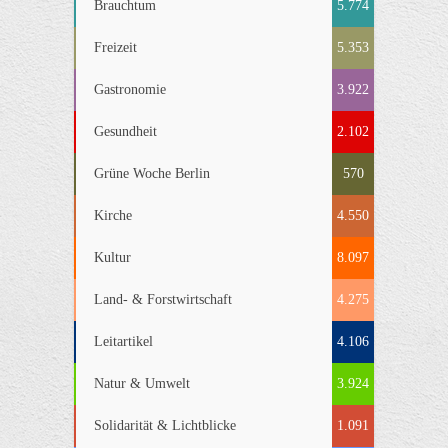
Brauchtum
5.774
Freizeit
5.353
Gastronomie
3.922
Gesundheit
2.102
Grüne Woche Berlin
570
Kirche
4.550
Kultur
8.097
Land- & Forstwirtschaft
4.275
Leitartikel
4.106
Natur & Umwelt
3.924
Solidarität & Lichtblicke
1.091