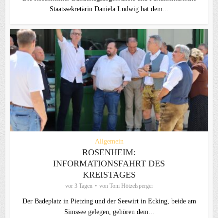
Staatssekretärin Daniela Ludwig hat dem...
Allgemein
ROSENHEIM:
INFORMATIONSFAHRT DES
KREISTAGES
vor 3 Tagen
von
Toni Hötzelsperger
Der Badeplatz in Pietzing und der Seewirt in Ecking, beide am
Simssee gelegen, gehören dem...