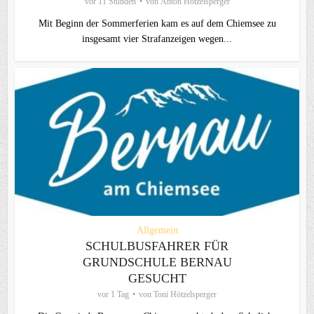
vor 11 Stunden
von
Anton Hötzelsperger
Mit Beginn der Sommerferien kam es auf dem Chiemsee zu
insgesamt vier Strafanzeigen wegen...
Allgemein
SCHULBUSFAHRER FÜR
GRUNDSCHULE BERNAU
GESUCHT
vor 1 Tag
von
Toni Hötzelsperger