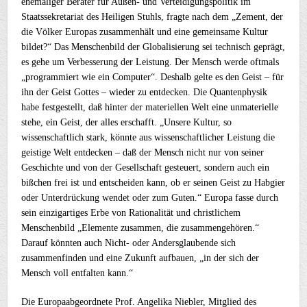
ehemaliger Berater für Außen- und Verteidigungspolitik im
Staatssekretariat des Heiligen Stuhls, fragte nach dem „Zement, der
die Völker Europas zusammenhält und eine gemeinsame Kultur
bildet?“ Das Menschenbild der Globalisierung sei technisch geprägt,
es gehe um Verbesserung der Leistung. Der Mensch werde oftmals
„programmiert wie ein Computer“. Deshalb gelte es den Geist – für
ihn der Geist Gottes – wieder zu entdecken. Die Quantenphysik
habe festgestellt, daß hinter der materiellen Welt eine unmaterielle
stehe, ein Geist, der alles erschafft. „Unsere Kultur, so
wissenschaftlich stark, könnte aus wissenschaftlicher Leistung die
geistige Welt entdecken – daß der Mensch nicht nur von seiner
Geschichte und von der Gesellschaft gesteuert, sondern auch ein
bißchen frei ist und entscheiden kann, ob er seinen Geist zu Habgier
oder Unterdrückung wendet oder zum Guten.“ Europa fasse durch
sein einzigartiges Erbe von Rationalität und christlichem
Menschenbild „Elemente zusammen, die zusammengehören.“
Darauf könnten auch Nicht- oder Andersglaubende sich
zusammenfinden und eine Zukunft aufbauen, „in der sich der
Mensch voll entfalten kann.“
Die Europaabgeordnete Prof. Angelika Niebler, Mitglied des