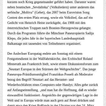
kurzem noch Krieg gegeneinander geführt haben. Darunter waren
neben bosnischen „Sevdalinka“ (Volksliedern) unter anderem das
serbische „Molitva“ (Gebet), das 2007 beim Eurovision Song
Contest den ersten Platz errang, sowie ein Volkslied, das auf ein
Gedicht von Heinrich Heine zurückgeht, das 1908 mit den
österreichischen Truppen nach Bosnien-Herzegowina gelangte.
Durch das Programm führte die Münchner Paneuropäerin Sadija
Klepo, die jedes Jahr in der bayerischen Landeshauptstadt
Balkantage mit tausenden von Teilnehmern organisiert.
Der Andechser Europatag endete am Sonntag mit einem
Festgottesdienst in der Wallfahrtskirche, den Erzbischof Roland
Minnerath aus Frankreich hielt, sowie einem Diskussionsforum zum
„Neustart Europas in den Stürmen der Weltgeschichte“. Das junge
Paneuropa-Präsidiumsmitglied Franziskus Posselt als Moderator
bezog den Begriff Neustart auf das Herunter- und
Wiederhochfahren eines Computers oder Handys: Alles gehe zurück
auf Anfangseinstellung, „und man hat die Hoffnung, daß es wieder
einwandfrei funktioniert. Angesichts der gegenwärtigen Lage in der
Welt und in Europa würde man auch gern auf Reset drücken und
damit etwa den Krieg Rußlands in der Ukraine vor den 24. März