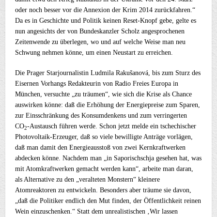
oder noch besser vor die Annexion der Krim 2014 zurückfahren.“
Da es in Geschichte und Politik keinen Reset-Knopf gebe, gelte es
nun angesichts der von Bundeskanzler Scholz angesprochenen
Zeitenwende zu überlegen, wo und auf welche Weise man neu
Schwung nehmen könne, um einen Neustart zu erreichen.
Die Prager Starjournalistin Ludmila Rakušanová, bis zum Sturz des
Eisernen Vorhangs Redakteurin von Radio Freies Europa in
München, versuchte „zu träumen“, wie sich die Krise als Chance
auswirken könne: daß die Erhöhung der Energiepreise zum Sparen,
zur Einsschränkung des Konsumdenkens und zum verringerten
CO
-Austausch führen werde. Schon jetzt melde ein tschechischer
2
Photovoltaik-Erzeuger, daß so viele bewilligte Anträge vorlägen,
daß man damit den Energieausstoß von zwei Kernkraftwerken
abdecken könne. Nachdem man „in Saporischschja gesehen hat, was
mit Atomkraftwerken gemacht werden kann“, arbeite man daran,
als Alternative zu den „veralteten Monstern“ kleinere
Atomreaktoren zu entwickeln. Besonders aber träume sie davon,
„daß die Politiker endlich den Mut finden, der Öffentlichkeit reinen
Wein einzuschenken.“ Statt dem unrealistischen ‚Wir lassen