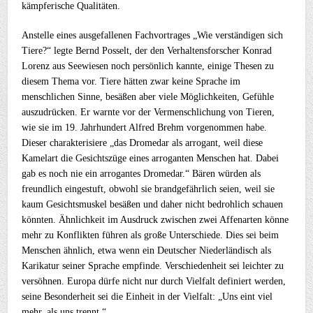
kämpferische Qualitäten.
Anstelle eines ausgefallenen Fachvortrages „Wie verständigen sich
Tiere?“ legte Bernd Posselt, der den Verhaltensforscher Konrad
Lorenz aus Seewiesen noch persönlich kannte, einige Thesen zu
diesem Thema vor. Tiere hätten zwar keine Sprache im
menschlichen Sinne, besäßen aber viele Möglichkeiten, Gefühle
auszudrücken. Er warnte vor der Vermenschlichung von Tieren,
wie sie im 19. Jahrhundert Alfred Brehm vorgenommen habe.
Dieser charakterisiere „das Dromedar als arrogant, weil diese
Kamelart die Gesichtszüge eines arroganten Menschen hat. Dabei
gab es noch nie ein arrogantes Dromedar.“ Bären würden als
freundlich eingestuft, obwohl sie brandgefährlich seien, weil sie
kaum Gesichtsmuskel besäßen und daher nicht bedrohlich schauen
könnten. Ähnlichkeit im Ausdruck zwischen zwei Affenarten könne
mehr zu Konflikten führen als große Unterschiede. Dies sei beim
Menschen ähnlich, etwa wenn ein Deutscher Niederländisch als
Karikatur seiner Sprache empfinde. Verschiedenheit sei leichter zu
versöhnen. Europa dürfe nicht nur durch Vielfalt definiert werden,
seine Besonderheit sei die Einheit in der Vielfalt: „Uns eint viel
mehr, als uns trennt.“