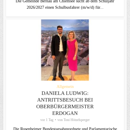
Die Gemeinde Bernau am Chiemsee sucht ab dem Schuljahr
2026/2027 einen Schulbusfahrer (m/w/d) für...
Allgemein
DANIELA LUDWIG:
ANTRITTSBESUCH BEI
OBERBÜRGERMEISTER
ERDOGAN
vor 1 Tag
von
Toni Hötzelsperger
Die Rosenheimer Bundestagsabgeordnete und Parlamentarische