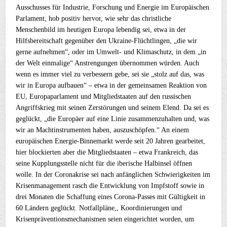
Ausschusses für Industrie, Forschung und Energie im Europäischen
Parlament, hob positiv hervor, wie sehr das christliche
Menschenbild im heutigen Europa lebendig sei, etwa in der
Hilfsbereitschaft gegenüber den Ukraine-Flüchtlingen, „die wir
gerne aufnehmen“, oder im Umwelt- und Klimaschutz, in dem „in
der Welt einmalige“ Anstrengungen übernommen würden. Auch
wenn es immer viel zu verbessern gebe, sei sie „stolz auf das, was
wir in Europa aufbauen“ – etwa in der gemeinsamen Reaktion von
EU, Europaparlament und Mitgliedstaaten auf den russischen
Angriffskrieg mit seinen Zerstörungen und seinem Elend. Da sei es
geglückt, „die Europäer auf eine Linie zusammenzuhalten und, was
wir an Machtinstrumenten haben, auszuschöpfen.“ An einem
europäischen Energie-Binnemarkt werde seit 20 Jahren gearbeitet,
hier blockierten aber die Mitgliedstaaten – etwa Frankreich, das
seine Kupplungsstelle nicht für die iberische Halbinsel öffnen
wolle. In der Coronakrise sei nach anfänglichen Schwierigkeiten im
Krisenmanagement rasch die Entwicklung von Impfstoff sowie in
drei Monaten die Schaffung eines Corona-Passes mit Gültigkeit in
60 Ländern geglückt. Notfallpläne,, Koordinierungen und
Krisenpräventionsmechanismen seien eingerichtet worden, um