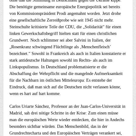
ohne daß die Stimmung in Deutschland gegen die Ukraine kippe.
Die benötigte gemeinsame europäische Energiepolitik sei bereits
von Kommissionspräsident Prodi angemahnt worden. Jetzt drohe
eine gesellschaftliche Zerreißprobe wie seit 1945 nicht mehr.
Steinschulte kritisierte Teile der CDU, die „Solidarität“ für einen
linken Gewerkschaftsbegriff hielten statt für einen christlichen
Grundwert. Noch schlimmer sei aber Salvini in Italien, der
„Rosenkranz schwingend Flüchtlinge als ‚Menschenfleisch’
bezeichnet.“ Sowohl in Frankreich als auch in Italien konstatierte er
stark antideutsche Haltungen sowohl im Rechts- als auch im
Linkspopulismus. In Deutschland problematisierte er die
Abschaffung der Wehrpflicht und die mangelnde Aufmerksamkeit
für die Nachbarn im östlichen Mitteleuropa: Es entstehe der
Eindruck, daß man sich auf die Deutschen nicht verlassen könne,
wenn es hart auf hart komme.
Carlos Uriarte Sánchez, Professor an der Juan-Carlos-Universität in
Madrid, sah drei nötige Schritte in der Krise: Zum einen müsse
man die europäischen Werte wieder entdecken, die hier in Andechs
besonders sichtbar würden. Das Menschenbild, das in der
Grundrechtecharta und den Europäischen Verträgen verankert sei,