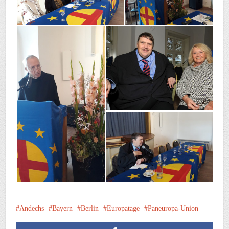
Andechs
Bayern
Berlin
Europatage
Paneuropa-Union