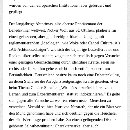
würden von den europäischen Institutionen aber gefördert und
gepflegt.
Der langjährige Abtprimas, also oberste Repräsentant der
Benediktiner weltweit, Notker Wolf aus St. Ottilien, plädierte für
einen gelassenen, aber gleichzeitig kritischen Umgang mit
reglementierenden „Ideologien“ wie Woke oder Cancel Culture. Als
„Alt-Achtundsechziger“, wie sich der 82jährige Bestsellerautor und
Rockmusiker selbst nannte, zeigte er sich rebellisch gegen Versuche
einer geistigen Gleichschaltung durch identitäre Kräfte, seien sie
rechts oder links. Ihm gehe es nicht um Identität, sondern um
Persönlichkeit. Deutschland besitze kaum noch eine Debattenkultur,
an deren Stelle sei die Arroganz zeitgeistiger Kräfte getreten, etwa
beim Thema Gender-Sprache: „Wir müssen zurückkehren zum
Lernen und zum Experimentieren, statt zu indoktrinieren.“ Es gelte
sich gegen alle Versuche zu wehren, einen neuen Menschen zu
verordnen. Vorbild sei hier Jesus von Nazareth, der nie ein Blatt vor
den Mund genommen habe und sich deutlich gegen die Heuchelei
der Pharisäer ausgesprochen habe. Zu einem gelingenden Diskurs
gehörten Selbstbewußtsein, Charakterstärke, aber auch