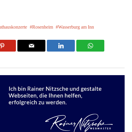
athauskonzerte
Rosenheim
Wasserburg am Inn