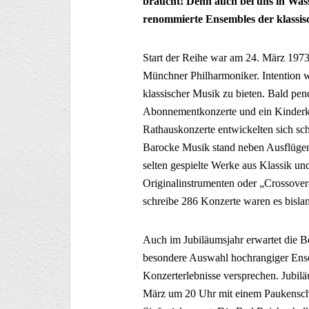
braucht! Denn auch bei uns in Wasse
renommierte Ensembles der klassis
Start der Reihe war am 24. März 197
Münchner Philharmoniker. Intention wa
klassischer Musik zu bieten. Bald pend
Abonnementkonzerte und ein Kinderkonz
Rathauskonzerte entwickelten sich sc
Barocke Musik stand neben Ausflüge
selten gespielte Werke aus Klassik und
Originalinstrumenten oder „Crossove
schreibe 286 Konzerte waren es bisla
Auch im Jubiläumsjahr erwartet die B
besondere Auswahl hochrangiger Ense
Konzerterlebnisse versprechen. Jubil
März um 20 Uhr mit einem Paukenschl