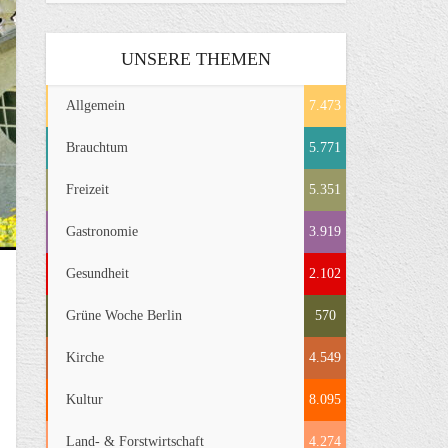
UNSERE THEMEN
Allgemein
7.473
Brauchtum
5.771
Freizeit
5.351
Gastronomie
3.919
Gesundheit
2.102
Grüne Woche Berlin
570
Kirche
4.549
Kultur
8.095
Land- & Forstwirtschaft
4.274