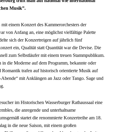
rburg trifft man auf national wie international
chen Musik”.
3 mit einem Konzert des Kammerorchesters der
r von Anfang an, eine möglichst vielfältige Palette
elte sich der Konzertreigen auf jährlich fünf
ert ein, Qualität statt Quantität war die Devise. Die
hnell zum Selbstläufer mit einem treuen Stammpublikum.
n in die Moderne auf dem Programm, bekannte oder
 Romantik trafen auf historisch orientierte Musik auf
r-Abende“ mit Anklängen an Jazz oder Tango. Sage und
ng.
esucher im Historischen Wasserburger Rathaussaal eine
mbles, die anregende und unterhaltsame
äumsgemäß startet die renommierte Konzertreihe am 18.
ag in die neue Saison, mit einem großen