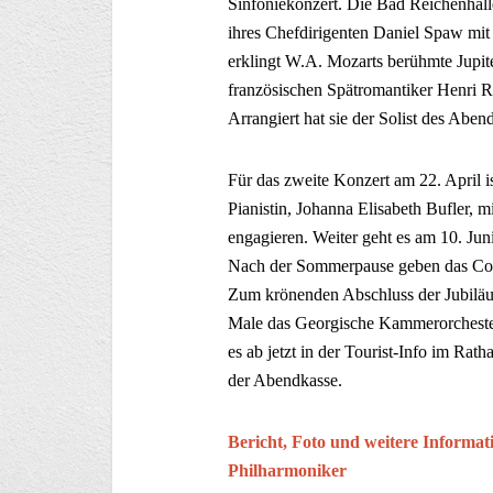
Sinfoniekonzert. Die Bad Reichenhall
ihres Chefdirigenten Daniel Spaw mit
erklingt W.A. Mozarts berühmte Jupi
französischen Spätromantiker Henri R
Arrangiert hat sie der Solist des Abends
Für das zweite Konzert am 22. April 
Pianistin, Johanna Elisabeth Bufler, 
engagieren. Weiter geht es am 10. J
Nach der Sommerpause geben das Con
Zum krönenden Abschluss der Jubiläu
Male das Georgische Kammerorchester
es ab jetzt in der Tourist-Info im Rat
der Abendkasse.
Bericht, Foto und weitere Informa
Philharmoniker