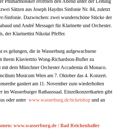
er Philharmoniker eröffnen den Abend unter der Leitung
 zwei Sätzen aus Joseph Haydns Sinfonie Nr. 84, zuletzt
ter-Sinfonie. Dazwischen: zwei wunderschöne Stücke der
abaud und André Messager für Klarinette und Orchester.
, der Klarinettist Nikolai Pfeffer.
ist es gelungen, die in Wasserburg aufgewachsene
mit ihrem Klaviertrio Wong-Richardson-Bufler zu
uni mit dem Münchner Orchester Accademia di Monaco.
cilium Musicum Wien am 7. Oktober das 4. Konzert.
msreihe gastiert am 11. November zum wiederholten
 im Wasserburger Rathaussaal. Einzelkonzertkarten gibt
haus oder unter
www.wasserburg.de/ticketshop
und an
tionen: www.wasserburg.de / Bad Reichenhaller