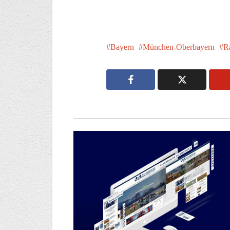
Bayern
München-Oberbayern
R