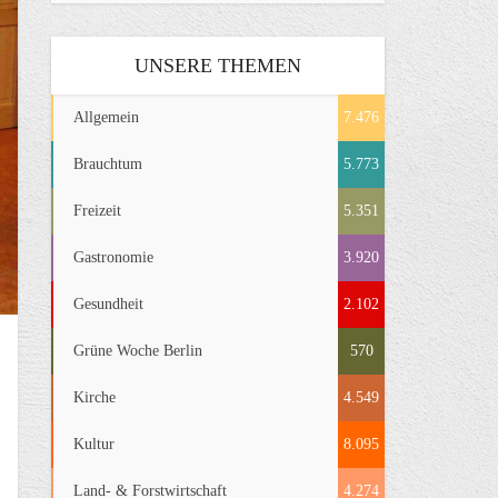
UNSERE THEMEN
Allgemein
7.476
Brauchtum
5.773
Freizeit
5.351
Gastronomie
3.920
Gesundheit
2.102
Grüne Woche Berlin
570
Kirche
4.549
Kultur
8.095
Land- & Forstwirtschaft
4.274