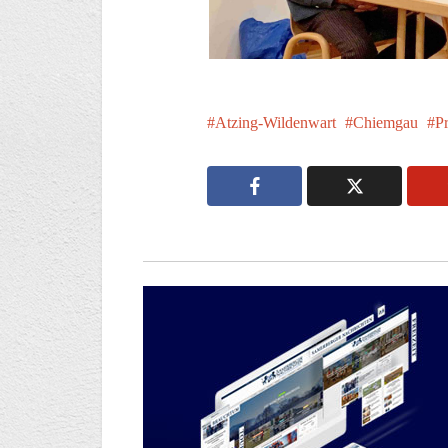
Atzing-Wildenwart
Chiemgau
P