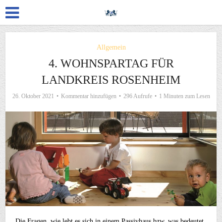
Allgemein
4. WOHNSPARTAG FÜR
LANDKREIS ROSENHEIM
26. Oktober 2021
Kommentar hinzufügen
296 Aufrufe
1 Minuten zum Lesen
Die Fragen, wie lebt es sich in einem Passivhaus bzw. was bedeutet