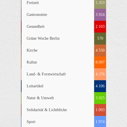
Freizeit
5.353
Gastronomie
3.924
Gesundheit
2.103
Grüne Woche Berlin
570
Kirche
4.550
Kultur
8.097
Land- & Forstwirtschaft
4.276
Leitartikel
4.106
Natur & Umwelt
3.925
Solidarität & Lichtblicke
1.093
Sport
1.974