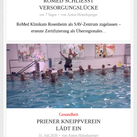
ROMED SCHLIESST V
ERSORGUNGSLÜCKE
vor 7 Tagen
von
Anton Hötzelsperger
RoMed Klinikum Rosenheim als SAV-Zentrum zugelassen –
erneute Zertifizierung als Überregionales...
Gesundheit
PRIENER KNEIPPVEREIN
LÄDT EIN
31. Juli 2026
von
Anton Hötzelsperger