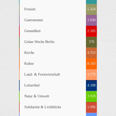
Freizeit
5.354
Gastronomie
3.930
Gesundheit
2.105
Grüne Woche Berlin
570
Kirche
4.553
Kultur
8.103
Land- & Forstwirtschaft
4.279
Leitartikel
4.108
Natur & Umwelt
3.928
Solidarität & Lichtblicke
1.096