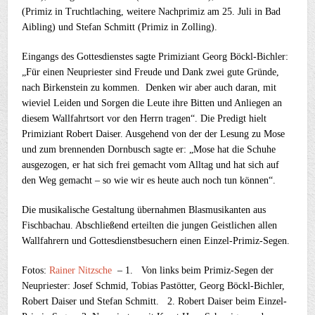
(Primiz in Truchtlaching, weitere Nachprimiz am 25. Juli in Bad
Aibling) und Stefan Schmitt (Primiz in Zolling).
Eingangs des Gottesdienstes sagte Primiziant Georg Böckl-Bichler:
„Für einen Neupriester sind Freude und Dank zwei gute Gründe,
nach Birkenstein zu kommen. Denken wir aber auch daran, mit
wieviel Leiden und Sorgen die Leute ihre Bitten und Anliegen an
diesem Wallfahrtsort vor den Herrn tragen“. Die Predigt hielt
Primiziant Robert Daiser. Ausgehend von der der Lesung zu Mose
und zum brennenden Dornbusch sagte er: „Mose hat die Schuhe
ausgezogen, er hat sich frei gemacht vom Alltag und hat sich auf
den Weg gemacht – so wie wir es heute auch noch tun können“.
Die musikalische Gestaltung übernahmen Blasmusikanten aus
Fischbachau. Abschließend erteilten die jungen Geistlichen allen
Wallfahrern und Gottesdienstbesuchern einen Einzel-Primiz-Segen.
Fotos:
Rainer Nitzsche
– 1. Von links beim Primiz-Segen der
Neupriester: Josef Schmid, Tobias Pastötter, Georg Böckl-Bichler,
Robert Daiser und Stefan Schmitt. 2. Robert Daiser beim Einzel-