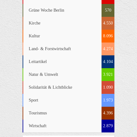
Grüne Woche Berlin
570
Kirche
4.550
Kultur
8.096
Land- & Forstwirtschaft
4.274
Leitartikel
4.104
Natur & Umwelt
3.921
Solidarität & Lichtblicke
1.090
Sport
1.973
Tourismus
4.396
Wirtschaft
2.879