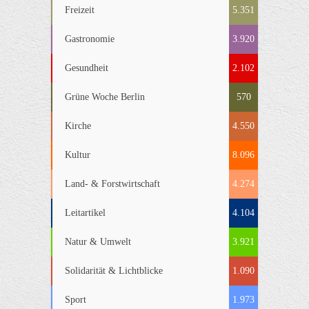
Freizeit
5.351
Gastronomie
3.920
Gesundheit
2.102
Grüne Woche Berlin
570
Kirche
4.550
Kultur
8.096
Land- & Forstwirtschaft
4.274
Leitartikel
4.104
Natur & Umwelt
3.921
Solidarität & Lichtblicke
1.090
Sport
1.973