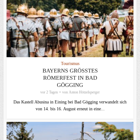
Tourismus
BAYERNS GRÖSSTES R
ÖMERFEST IN BAD G
ÖGGING
vor 2 Tagen
von
Anton Hötzelsperger
Das Kastell Abusina in Eining bei Bad Gögging verwandelt sich
von 14. bis 16. August erneut in eine...