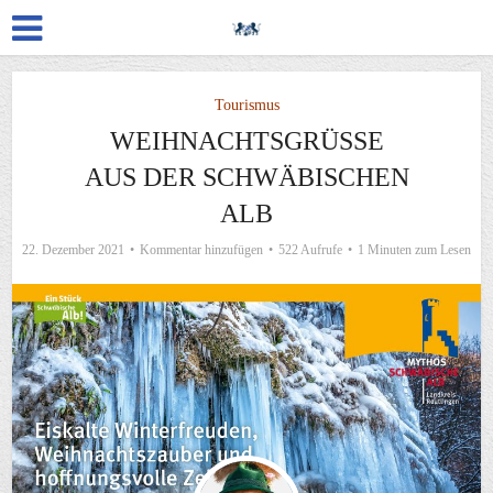
Tourismus
WEIHNACHTSGRÜSSE A
US DER SCHWÄBISCHEN A
LB
22. Dezember 2021
Kommentar hinzufügen
522 Aufrufe
1 Minuten zum Lesen