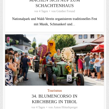
SCHACHTENHAUS
vor 4 Tagen
von
Günther Freund
Nationalpark und Wald-Verein organisieren traditionelles Fest
mit Musik, Schmankerl und...
Tourismus
34. BLUMENCORSO IN
KIRCHBERG IN TIROL
vor 4 Tagen
von
Anton Hötzelsperger