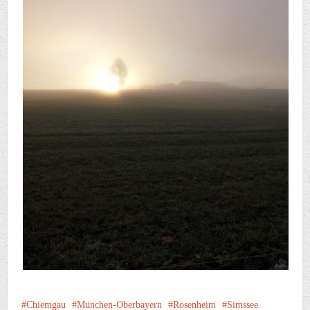
Chiemgau
München-Oberbayern
Rosenheim
Simssee