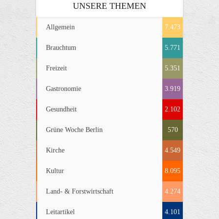
UNSERE THEMEN
Allgemein
7.473
Brauchtum
5.771
Freizeit
5.351
Gastronomie
3.919
Gesundheit
2.102
Grüne Woche Berlin
570
Kirche
4.549
Kultur
8.095
Land- & Forstwirtschaft
4.274
Leitartikel
4.101