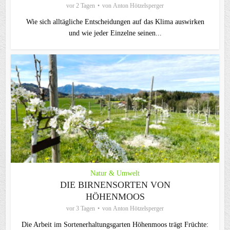
vor 2 Tagen
von
Anton Hötzelsperger
Wie sich alltägliche Entscheidungen auf das Klima auswirken
und wie jeder Einzelne seinen...
Natur & Umwelt
DIE BIRNENSORTEN VON
HÖHENMOOS
vor 3 Tagen
von
Anton Hötzelsperger
Die Arbeit im Sortenerhaltungsgarten Höhenmoos trägt Früchte: