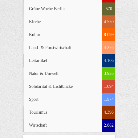
Grüne Woche Berlin
570
Kirche
4.550
Kultur
8.099
Land- & Forstwirtschaft
4.276
Leitartikel
4.106
Natur & Umwelt
3.926
Solidarität & Lichtblicke
1.094
Sport
1.974
Tourismus
4.398
Wirtschaft
2.882