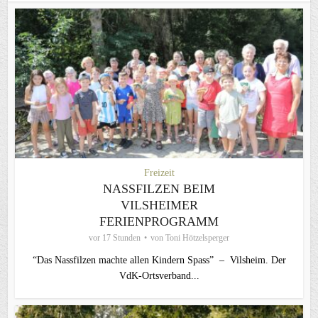
Freizeit
NASSFILZEN BEIM
VILSHEIMER
FERIENPROGRAMM
vor 17 Stunden
von
Toni Hötzelsperger
“Das Nassfilzen machte allen Kindern Spass” – Vilsheim. Der
VdK-Ortsverband...