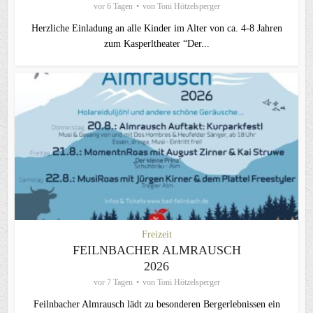
vor 6 Tagen
von
Toni Hötzelsperger
Herzliche Einladung an alle Kinder im Alter von ca. 4-8 Jahren
zum Kasperltheater “Der...
Freizeit
FEILNBACHER ALMRAUSCH
2026
vor 7 Tagen
von
Toni Hötzelsperger
Feilnbacher Almrausch lädt zu besonderen Bergerlebnissen ein