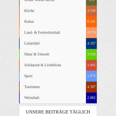
Kirche
4.550
Kultur
8.101
Land- & Forstwirtschaft
4.278
Leitartikel
4.107
Natur & Umwelt
3.928
Solidarität & Lichtblicke
1.095
Sport
1.975
Tourismus
4.397
Wirtschaft
2.882
UNSERE BEITRÄGE TÄGLICH