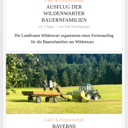
Land- & Forstwirtschaft
AUSFLUG DER
WILDENWARTER
BAUERNFAMILIEN
vor 3 Tagen
von
Toni Hötzelsperger
Die Landfrauen Wildenwart organisieren einen Ferienausflug
für die Bauernfamilien aus Wildenwart...
Land- & Forstwirtschaft
BAYERNS