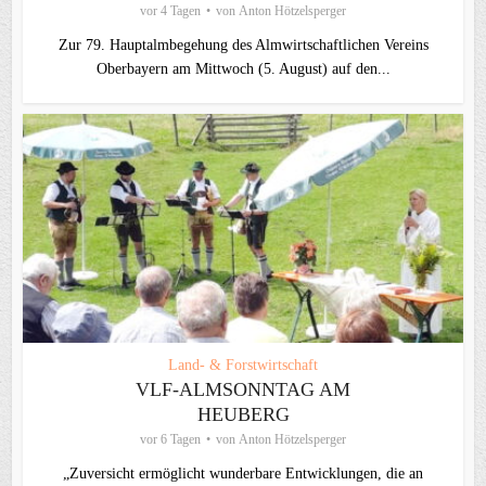
vor 4 Tagen
von
Anton Hötzelsperger
Zur 79. Hauptalmbegehung des Almwirtschaftlichen Vereins
Oberbayern am Mittwoch (5. August) auf den...
Land- & Forstwirtschaft
VLF-ALMSONNTAG AM
HEUBERG
vor 6 Tagen
von
Anton Hötzelsperger
„Zuversicht ermöglicht wunderbare Entwicklungen, die an