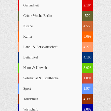
Gesundheit
2.104
Grüne Woche Berlin
570
Kirche
4.550
Kultur
8.099
Land- & Forstwirtschaft
4.276
Leitartikel
4.106
Natur & Umwelt
3.928
Solidarität & Lichtblicke
1.094
Sport
1.974
Tourismus
4.398
Wirtschaft
2.882