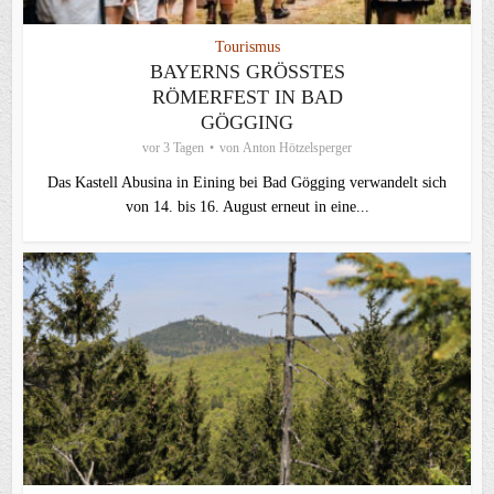
Tourismus
BAYERNS GRÖSSTES R
ÖMERFEST IN BAD G
ÖGGING
vor 3 Tagen
von
Anton Hötzelsperger
Das Kastell Abusina in Eining bei Bad Gögging verwandelt sich
von 14. bis 16. August erneut in eine...