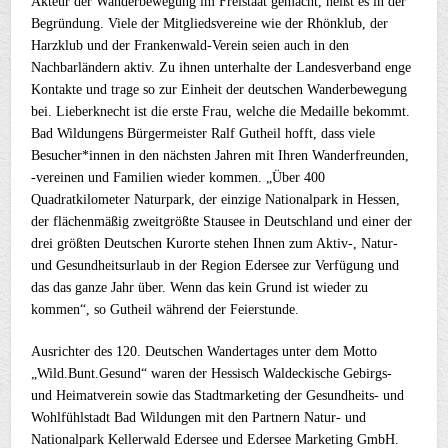
Akteur der Wanderbewegung im Freistaat gemacht, heißt es in der
Begründung. Viele der Mitgliedsvereine wie der Rhönklub, der
Harzklub und der Frankenwald-Verein seien auch in den
Nachbarländern aktiv. Zu ihnen unterhalte der Landesverband enge
Kontakte und trage so zur Einheit der deutschen Wanderbewegung
bei. Lieberknecht ist die erste Frau, welche die Medaille bekommt.
Bad Wildungens Bürgermeister Ralf Gutheil hofft, dass viele
Besucher*innen in den nächsten Jahren mit Ihren Wanderfreunden,
-vereinen und Familien wieder kommen. „Über 400
Quadratkilometer Naturpark, der einzige Nationalpark in Hessen,
der flächenmäßig zweitgrößte Stausee in Deutschland und einer der
drei größten Deutschen Kurorte stehen Ihnen zum Aktiv-, Natur-
und Gesundheitsurlaub in der Region Edersee zur Verfügung und
das das ganze Jahr über. Wenn das kein Grund ist wieder zu
kommen“, so Gutheil während der Feierstunde.
Ausrichter des 120. Deutschen Wandertages unter dem Motto
„Wild.Bunt.Gesund“ waren der Hessisch Waldeckische Gebirgs-
und Heimatverein sowie das Stadtmarketing der Gesundheits- und
Wohlfühlstadt Bad Wildungen mit den Partnern Natur- und
Nationalpark Kellerwald Edersee und Edersee Marketing GmbH.