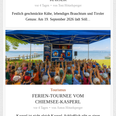
vor 4 Tagen
von
Toni Hötzelsperger
Festlich geschmückte Kühe, lebendiges Brauchtum und Tiroler
Genuss: Am 19. September 2026 lädt Söll...
Tourismus
FERIEN-TOURNEE VOM
CHIEMSEE-KASPERL
vor 4 Tagen
von
Anton Hötzelsperger
Kasperl ist nicht gleich Kasperl. Schließlich gibt es einen