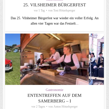
25. VILSHEIMER BÜRGERFEST
vor 1 Tag
von
Toni Hötzelsperger
Das 25. Vilsheimer Bürgerfest war wieder ein voller Erfolg. An
allen vier Tagen war das Festzelt...
Gastronomie
ENTENTREFFEN AUF DEM
SAMERBERG – I
vor 2 Tagen
von
Anton Hötzelsperger