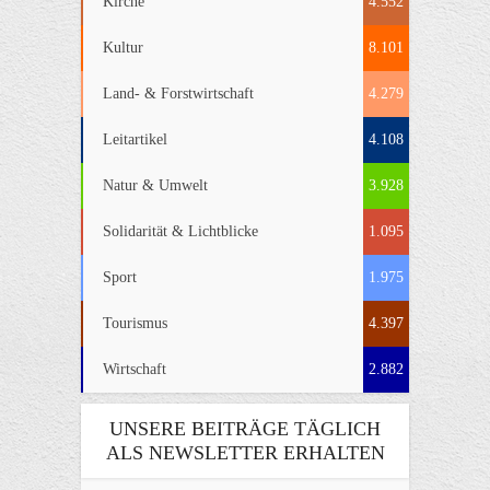
Kirche
4.552
Kultur
8.101
Land- & Forstwirtschaft
4.279
Leitartikel
4.108
Natur & Umwelt
3.928
Solidarität & Lichtblicke
1.095
Sport
1.975
Tourismus
4.397
Wirtschaft
2.882
UNSERE BEITRÄGE TÄGLICH
ALS NEWSLETTER ERHALTEN