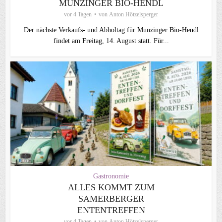
MUNZINGER BIO-HENDL
vor 4 Tagen
von
Anton Hötzelsperger
Der nächste Verkaufs- und Abholtag für Munzinger Bio-Hendl
findet am Freitag, 14. August statt. Für...
Gastronomie
ALLES KOMMT ZUM
SAMERBERGER
ENTENTREFFEN
vor 4 Tagen
von
Anton Hötzelsperger