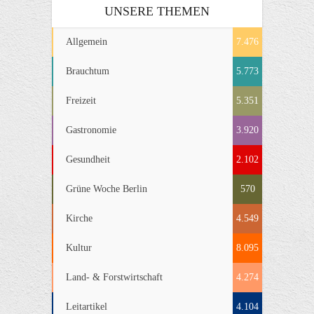
UNSERE THEMEN
Allgemein
7.476
Brauchtum
5.773
Freizeit
5.351
Gastronomie
3.920
Gesundheit
2.102
Grüne Woche Berlin
570
Kirche
4.549
Kultur
8.095
Land- & Forstwirtschaft
4.274
Leitartikel
4.104