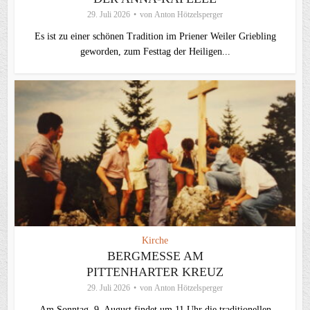
29. Juli 2026
von
Anton Hötzelsperger
Es ist zu einer schönen Tradition im Priener Weiler Griebling
geworden, zum Festtag der Heiligen...
Kirche
BERGMESSE AM
PITTENHARTER KREUZ
29. Juli 2026
von
Anton Hötzelsperger
Am Sonntag, 9. August findet um 11 Uhr die traditionellen