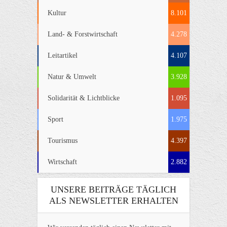
Kultur
8.101
Land- & Forstwirtschaft
4.278
Leitartikel
4.107
Natur & Umwelt
3.928
Solidarität & Lichtblicke
1.095
Sport
1.975
Tourismus
4.397
Wirtschaft
2.882
UNSERE BEITRÄGE TÄGLICH
ALS NEWSLETTER ERHALTEN