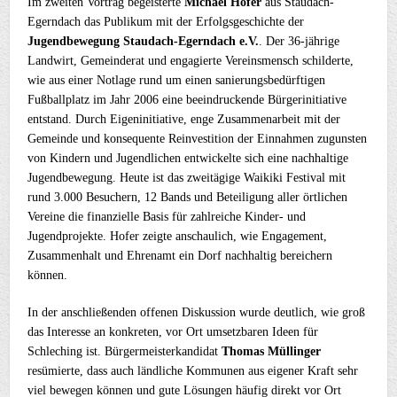
Im zweiten Vortrag begeisterte
Michael Hofer
aus Staudach-
Egerndach das Publikum mit der Erfolgsgeschichte der
Jugendbewegung Staudach-Egerndach e.V.
. Der 36-jährige
Landwirt, Gemeinderat und engagierte Vereinsmensch schilderte,
wie aus einer Notlage rund um einen sanierungsbedürftigen
Fußballplatz im Jahr 2006 eine beeindruckende Bürgerinitiative
entstand. Durch Eigeninitiative, enge Zusammenarbeit mit der
Gemeinde und konsequente Reinvestition der Einnahmen zugunsten
von Kindern und Jugendlichen entwickelte sich eine nachhaltige
Jugendbewegung. Heute ist das zweitägige Waikiki Festival mit
rund 3.000 Besuchern, 12 Bands und Beteiligung aller örtlichen
Vereine die finanzielle Basis für zahlreiche Kinder- und
Jugendprojekte. Hofer zeigte anschaulich, wie Engagement,
Zusammenhalt und Ehrenamt ein Dorf nachhaltig bereichern
können.
In der anschließenden offenen Diskussion wurde deutlich, wie groß
das Interesse an konkreten, vor Ort umsetzbaren Ideen für
Schleching ist. Bürgermeisterkandidat
Thomas Müllinger
resümierte, dass auch ländliche Kommunen aus eigener Kraft sehr
viel bewegen können und gute Lösungen häufig direkt vor Ort