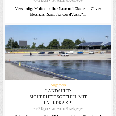
vor 2 Tagen
von
Anton Hötzelsperger
Vierstündige Meditation über Natur und Glaube – Olivier
Messiaens „Saint François d‘Assise“...
Allgemein
LANDSHUT:
SICHERHEITSGEFÜHL MIT
FAHRPRAXIS
vor 2 Tagen
von
Anton Hötzelsperger