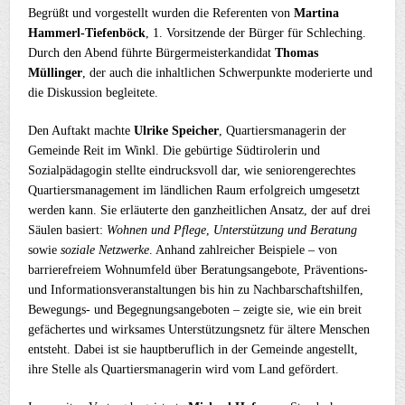
Begrüßt und vorgestellt wurden die Referenten von
Martina
Hammerl-Tiefenböck
, 1. Vorsitzende der Bürger für Schleching.
Durch den Abend führte Bürgermeisterkandidat
Thomas
Müllinger
, der auch die inhaltlichen Schwerpunkte moderierte und
die Diskussion begleitete.
Den Auftakt machte
Ulrike Speicher
, Quartiersmanagerin der
Gemeinde Reit im Winkl. Die gebürtige Südtirolerin und
Sozialpädagogin stellte eindrucksvoll dar, wie seniorengerechtes
Quartiersmanagement im ländlichen Raum erfolgreich umgesetzt
werden kann. Sie erläuterte den ganzheitlichen Ansatz, der auf drei
Säulen basiert:
Wohnen und Pflege
,
Unterstützung und Beratung
sowie
soziale Netzwerke
. Anhand zahlreicher Beispiele – von
barrierefreiem Wohnumfeld über Beratungsangebote, Präventions-
und Informationsveranstaltungen bis hin zu Nachbarschaftshilfen,
Bewegungs- und Begegnungsangeboten – zeigte sie, wie ein breit
gefächertes und wirksames Unterstützungsnetz für ältere Menschen
entsteht. Dabei ist sie hauptberuflich in der Gemeinde angestellt,
ihre Stelle als Quartiersmanagerin wird vom Land gefördert.