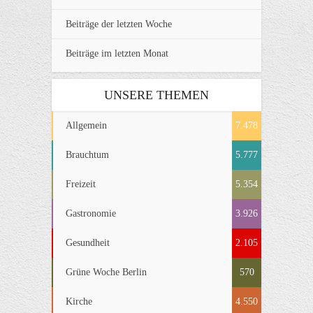
Beiträge der letzten Woche
Beiträge im letzten Monat
UNSERE THEMEN
Allgemein
7.478
Brauchtum
5.777
Freizeit
5.354
Gastronomie
3.926
Gesundheit
2.105
Grüne Woche Berlin
570
Kirche
4.550