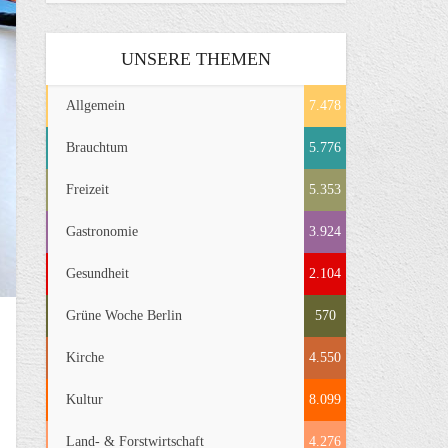
UNSERE THEMEN
Allgemein
7.478
Brauchtum
5.776
Freizeit
5.353
Gastronomie
3.924
Gesundheit
2.104
Grüne Woche Berlin
570
Kirche
4.550
Kultur
8.099
Land- & Forstwirtschaft
4.276