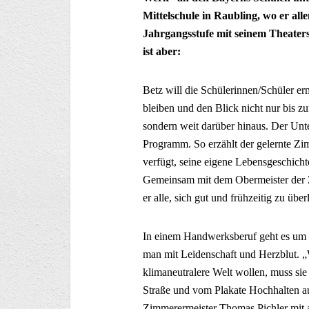
Mittelschule in Raubling, wo er all
Jahrgangsstufe mit seinem Theaters
ist aber:
Betz will die Schülerinnen/Schüler er
bleiben und den Blick nicht nur bis z
sondern weit darüber hinaus. Der Unte
Programm. So erzählt der gelernte Zi
verfügt, seine eigene Lebensgeschic
Gemeinsam mit dem Obermeister der 
er alle, sich gut und frühzeitig zu ü
In einem Handwerksberuf geht es um v
man mit Leidenschaft und Herzblut. „
klimaneutralere Welt wollen, muss si
Straße und vom Plakate Hochhalten au
Zimmerermeister Thomas Pichler mit a