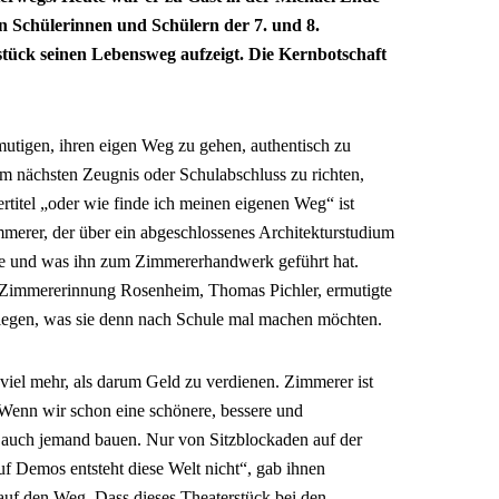
en Schülerinnen und Schülern der 7. und 8.
tück seinen Lebensweg aufzeigt. Die Kernbotschaft
mutigen, ihren eigen Weg zu gehen, authentisch zu
um nächsten Zeugnis oder Schulabschluss zu richten,
rtitel „oder wie finde ich meinen eigenen Weg“ ist
mmerer, der über ein abgeschlossenes Architekturstudium
hte und was ihn zum Zimmererhandwerk geführt hat.
Zimmererinnung Rosenheim, Thomas Pichler, ermutigte
berlegen, was sie denn nach Schule mal machen möchten.
iel mehr, als darum Geld zu verdienen. Zimmerer ist
Wenn wir schon eine schönere, bessere und
e auch jemand bauen. Nur von Sitzblockaden auf der
f Demos entsteht diese Welt nicht“, gab ihnen
uf den Weg. Dass dieses Theaterstück bei den