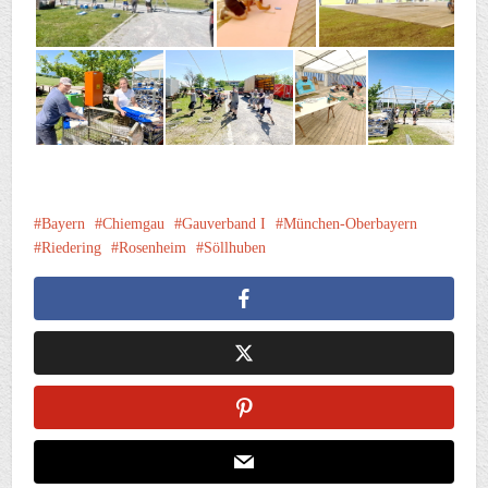
Bayern
Chiemgau
Gauverband I
München-Oberbayern
Riedering
Rosenheim
Söllhuben