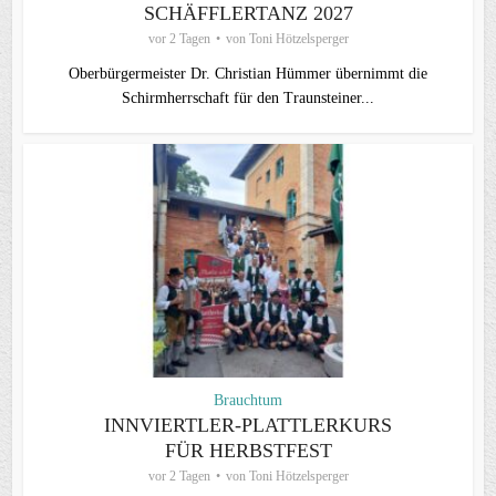
SCHÄFFLERTANZ 2027
vor 2 Tagen
von
Toni Hötzelsperger
Oberbürgermeister Dr. Christian Hümmer übernimmt die
Schirmherrschaft für den Traunsteiner...
Brauchtum
INNVIERTLER-PLATTLERKURS
FÜR HERBSTFEST
vor 2 Tagen
von
Toni Hötzelsperger