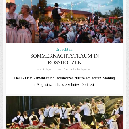
Brauchtum
SOMMERNACHTSTRAUM IN
ROSSHOLZEN
vor 4 Tagen
von
Anton Hötzelsperger
Der GTEV Almenrausch Rossholzen durfte am ersten Montag
im August sein heiß ersehntes Dorffest...