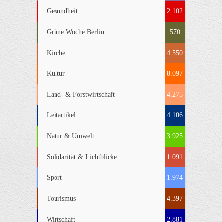
Gesundheit
2.102
Grüne Woche Berlin
570
Kirche
4.550
Kultur
8.097
Land- & Forstwirtschaft
4.275
Leitartikel
4.106
Natur & Umwelt
3.925
Solidarität & Lichtblicke
1.091
Sport
1.974
Tourismus
4.397
Wirtschaft
2.881