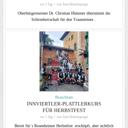
vor 1 Tag
von
Toni Hötzelsperger
Oberbürgermeister Dr. Christian Hümmer übernimmt die
Schirmherrschaft für den Traunsteiner...
Brauchtum
INNVIERTLER-PLATTLERKURS
FÜR HERBSTFEST
vor 1 Tag
von
Toni Hötzelsperger
Bereit für`s Rosenheimer Herbstfest: erschöpft, aber sichtlich