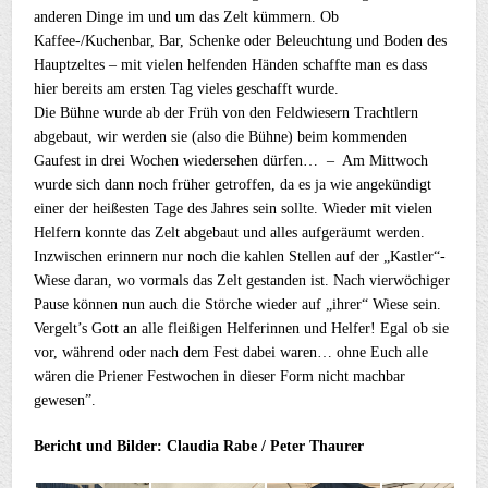
anderen Dinge im und um das Zelt kümmern. Ob
Kaffee-/Kuchenbar, Bar, Schenke oder Beleuchtung und Boden des
Hauptzeltes – mit vielen helfenden Händen schaffte man es dass
hier bereits am ersten Tag vieles geschafft wurde.
Die Bühne wurde ab der Früh von den Feldwiesern Trachtlern
abgebaut, wir werden sie (also die Bühne) beim kommenden
Gaufest in drei Wochen wiedersehen dürfen… – Am Mittwoch
wurde sich dann noch früher getroffen, da es ja wie angekündigt
einer der heißesten Tage des Jahres sein sollte. Wieder mit vielen
Helfern konnte das Zelt abgebaut und alles aufgeräumt werden.
Inzwischen erinnern nur noch die kahlen Stellen auf der „Kastler“-
Wiese daran, wo vormals das Zelt gestanden ist. Nach vierwöchiger
Pause können nun auch die Störche wieder auf „ihrer“ Wiese sein.
Vergelt’s Gott an alle fleißigen Helferinnen und Helfer! Egal ob sie
vor, während oder nach dem Fest dabei waren… ohne Euch alle
wären die Priener Festwochen in dieser Form nicht machbar
gewesen”.
Bericht und Bilder: Claudia Rabe / Peter Thaurer