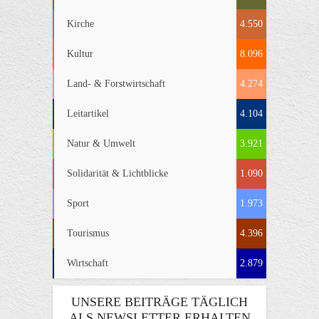
Kirche
4.550
Kultur
8.096
Land- & Forstwirtschaft
4.274
Leitartikel
4.104
Natur & Umwelt
3.921
Solidarität & Lichtblicke
1.090
Sport
1.973
Tourismus
4.396
Wirtschaft
2.879
UNSERE BEITRÄGE TÄGLICH
ALS NEWSLETTER ERHALTEN