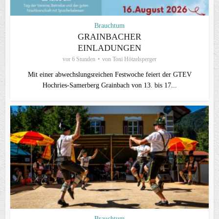
Brauchtum
GRAINBACHER
EINLADUNGEN
vor 6 Stunden
von
Toni Hötzelsperger
Mit einer abwechslungsreichen Festwoche feiert der GTEV
Hochries-Samerberg Grainbach von 13. bis 17...
Brauchtum