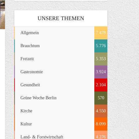
UNSERE THEMEN
Allgemein
7.478
Brauchtum
5.776
Freizeit
5.353
Gastronomie
3.924
Gesundheit
2.104
Grüne Woche Berlin
570
Kirche
4.550
Kultur
8.099
Land- & Forstwirtschaft
4.276