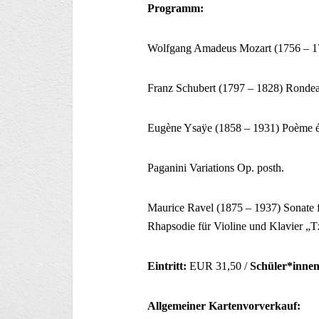
Programm:
Wolfgang Amadeus Mozart (1756 – 1
Franz Schubert (1797 – 1828) Rondeau
Eugène Ysaÿe (1858 – 1931) Poème é
Paganini Variations Op. posth.
Maurice Ravel (1875 – 1937) Sonate f
Rhapsodie für Violine und Klavier „T
Eintritt:
EUR 31,50 /
Schüler*innen
Allgemeiner Kartenvorverkauf: