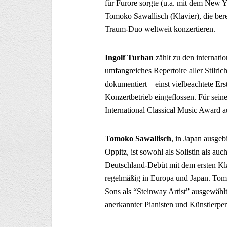
für Furore sorgte (u.a. mit dem New Y
Tomoko Sawallisch (Klavier), die bere
Traum-Duo weltweit konzertieren.
Ingolf Turban
zählt zu den internatio
umfangreiches Repertoire aller Stilri
dokumentiert – einst vielbeachtete Er
Konzertbetrieb eingeflossen. Für sein
International Classical Music Award a
Tomoko Sawallisch
, in Japan ausge
Oppitz, ist sowohl als Solistin als au
Deutschland-Debüt mit dem ersten Kla
regelmäßig in Europa und Japan. To
Sons als “Steinway Artist” ausgewählt
anerkannter Pianisten und Künstlerper