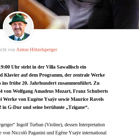
icht von
Anton Hötzelsperger
:00 Uhr steht in der Villa Sawallisch ein
 Klavier auf dem Programm, der zentrale Werke
bis ins frühe 20. Jahrhundert zusammenführt. Zu
304 von Wolfgang Amadeus Mozart, Franz Schuberts
ei Werke von Eugène Ysaÿe sowie Maurice Ravels
 2 in G-Dur und seine berühmte „Tzigane“.
eiger“ Ingolf Turban (Violine), dessen Interpretation
e von Niccolò Paganini und Egène Ysaÿe international