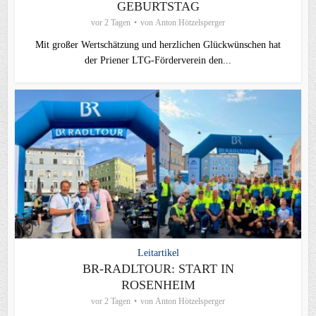
GEBURTSTAG
vor 2 Tagen
von
Anton Hötzelsperger
Mit großer Wertschätzung und herzlichen Glückwünschen hat
der Priener LTG‑Förderverein den...
Leitartikel
BR-RADLTOUR: START IN
ROSENHEIM
vor 2 Tagen
von
Anton Hötzelsperger