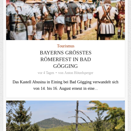
Tourismus
BAYERNS GRÖSSTES R
ÖMERFEST IN BAD G
ÖGGING
vor 4 Tagen
von
Anton Hötzelsperger
Das Kastell Abusina in Eining bei Bad Gögging verwandelt sich
von 14. bis 16. August erneut in eine...