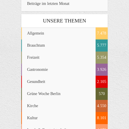
Beiträge im letzten Monat
UNSERE THEMEN
Allgemein
7.478
Brauchtum
5.777
Freizeit
5.354
Gastronomie
3.926
Gesundheit
2.105
Grüne Woche Berlin
570
Kirche
4.550
Kultur
8.101