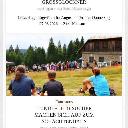
GROSSGLOCKNER
vor 6 Tagen
von
Anton Hötzelsperger
Busausflug: Tagesfahrt im August – Termin: Donnerstag
27.08.2026 – Ziel: Kals am...
Tourismus
HUNDERTE BESUCHER
MACHEN SICH AUF ZUM
SCHACHTENHAUS
vor 6 Tagen
von
Günther Freund