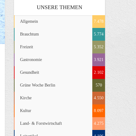
UNSERE THEMEN
Allgemein
7.478
Brauchtum
5.774
Freizeit
5.352
Gastronomie
3.921
Gesundheit
2.102
Grüne Woche Berlin
570
Kirche
4.550
Kultur
8.097
Land- & Forstwirtschaft
4.275