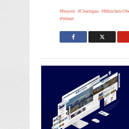
Bayern
Chiemgau
München-Obe
Winter