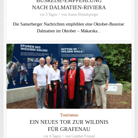
BUSREISE-EMPFEHLUNG
NACH DALMATIEN-RIVIERA
vor 3 Tagen
von
Anton Hötzelsperger
Die Samerberger Nachrichten empfehlen eine Oktober-Busreise:
Dalmatien im Oktober – Makarska...
Tourismus
EIN NEUES TOR ZUR WILDNIS
FÜR GRAFENAU
vor 4 Tagen
von
Günther Freund