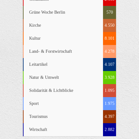
Grüne Woche Berlin
570
Kirche
4.550
Kultur
8.101
Land- & Forstwirtschaft
4.278
Leitartikel
4.107
Natur & Umwelt
3.928
Solidarität & Lichtblicke
1.095
Sport
1.975
Tourismus
4.397
Wirtschaft
2.882