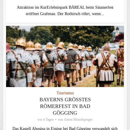
Attraktion im KurErlebnispark BÄREAL beim Säumerfest
eröffnet Grafenau. Der Rothirsch röhrt, wenn...
Tourismus
BAYERNS GRÖSSTES R
ÖMERFEST IN BAD G
ÖGGING
vor 4 Tagen
von
Anton Hötzelsperger
Das Kastell Abusina in Eining bei Bad Gögging verwandelt sich