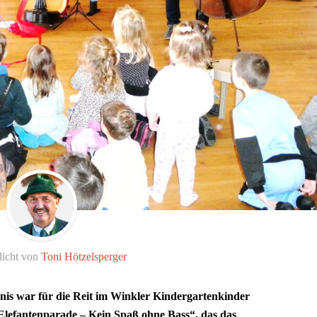
licht von
Toni Hötzelsperger
nis war für die Reit im Winkler Kindergartenkinder
„Elefantenparade – Kein Spaß ohne Bass“, das das