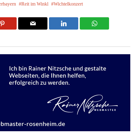
rbayern
Reit im Winkl
Wichtelkonzert