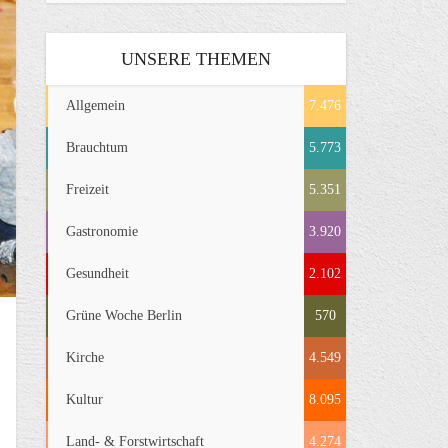
UNSERE THEMEN
Allgemein
7.476
Brauchtum
5.773
Freizeit
5.351
Gastronomie
3.920
Gesundheit
2.102
Grüne Woche Berlin
570
Kirche
4.549
Kultur
8.095
Land- & Forstwirtschaft
4.274