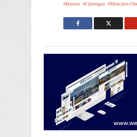
Bayern
Chiemgau
München-Obe