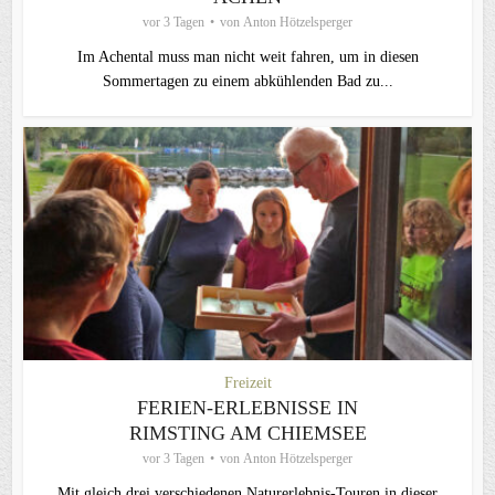
vor 3 Tagen
von
Anton Hötzelsperger
Im Achental muss man nicht weit fahren, um in diesen
Sommertagen zu einem abkühlenden Bad zu...
Freizeit
FERIEN-ERLEBNISSE IN
RIMSTING AM CHIEMSEE
vor 3 Tagen
von
Anton Hötzelsperger
Mit gleich drei verschiedenen Naturerlebnis-Touren in dieser