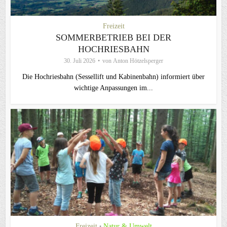
Freizeit
SOMMERBETRIEB BEI DER
HOCHRIESBAHN
30. Juli 2026
von
Anton Hötzelsperger
Die Hochriesbahn (Sessellift und Kabinenbahn) informiert über
wichtige Anpassungen im...
Freizeit
Natur & Umwelt
•