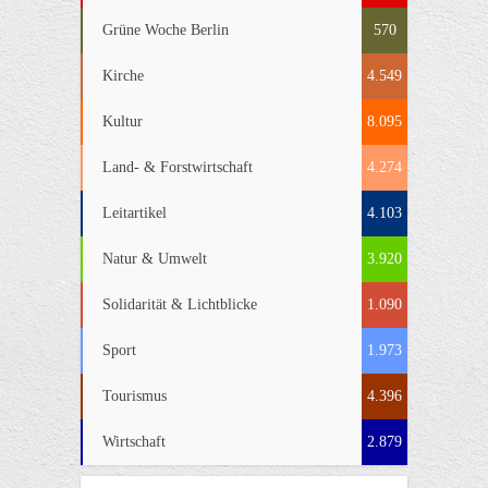
Grüne Woche Berlin
570
Kirche
4.549
Kultur
8.095
Land- & Forstwirtschaft
4.274
Leitartikel
4.103
Natur & Umwelt
3.920
Solidarität & Lichtblicke
1.090
Sport
1.973
Tourismus
4.396
Wirtschaft
2.879