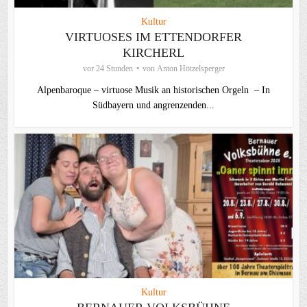
Kultur
VIRTUOSES IM ETTENDORFER
KIRCHERL
vor 24 Stunden
von
Anton Hötzelsperger
Alpenbaroque – virtuose Musik an historischen Orgeln – In
Südbayern und angrenzenden...
Kultur