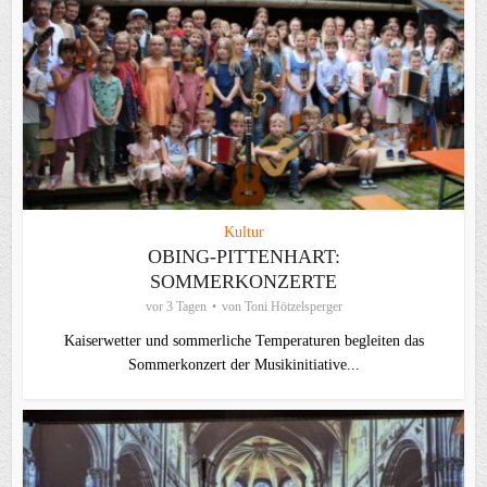
Kultur
OBING-PITTENHART:
SOMMERKONZERTE
vor 3 Tagen
von
Toni Hötzelsperger
Kaiserwetter und sommerliche Temperaturen begleiten das
Sommerkonzert der Musikinitiative...