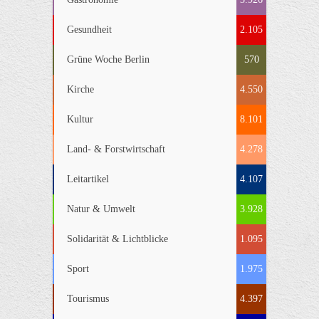
Gesundheit
2.105
Grüne Woche Berlin
570
Kirche
4.550
Kultur
8.101
Land- & Forstwirtschaft
4.278
Leitartikel
4.107
Natur & Umwelt
3.928
Solidarität & Lichtblicke
1.095
Sport
1.975
Tourismus
4.397