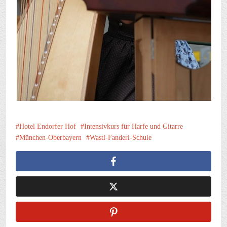
Hotel Endorfer Hof
Intensivkurs für Harfe und Gitarre
München-Oberbayern
Wastl-Fanderl-Schule