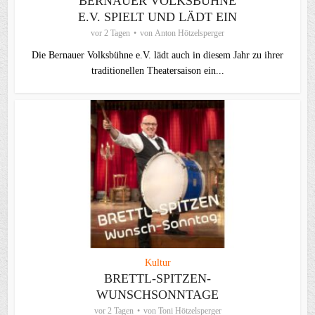
BERNAUER VOLKSBÜHNE
E.V. SPIELT UND LÄDT EIN
vor 2 Tagen
von
Anton Hötzelsperger
Die Bernauer Volksbühne e.V. lädt auch in diesem Jahr zu ihrer
traditionellen Theater­saison ein...
Kultur
BRETTL-SPITZEN-
WUNSCHSONNTAGE
vor 2 Tagen
von
Toni Hötzelsperger