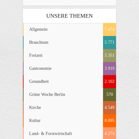
UNSERE THEMEN
Allgemein
7.474
Brauchtum
5.771
Freizeit
5.351
Gastronomie
3.919
Gesundheit
2.102
Grüne Woche Berlin
570
Kirche
4.549
Kultur
8.095
Land- & Forstwirtschaft
4.274