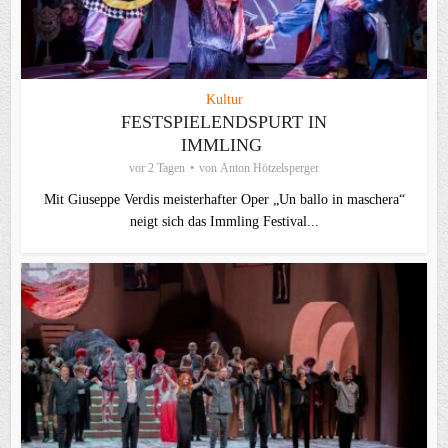
Kultur
FESTSPIELENDSPURT IN
IMMLING
vor 2 Tagen
von
Anton Hötzelsperger
Mit Giuseppe Verdis meisterhafter Oper „Un ballo in maschera“
neigt sich das Immling Festival...