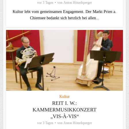
vor 3 Tagen
von
Anton Hötzelsperger
Kultur lebt vom gemeinsamen Engagement. Der Markt Prien a.
Chiemsee bedankt sich herzlich bei allen...
Kultur
REIT I. W.:
KAMMERMUSIKKONZERT
„VIS-À-VIS“
vor 3 Tagen
von
Anton Hötzelsperger