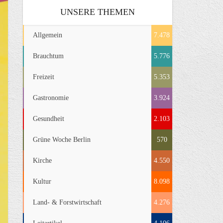
UNSERE THEMEN
Allgemein
7.478
Brauchtum
5.776
Freizeit
5.353
Gastronomie
3.924
Gesundheit
2.103
Grüne Woche Berlin
570
Kirche
4.550
Kultur
8.098
Land- & Forstwirtschaft
4.276