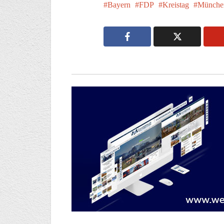
Bayern
FDP
Kreistag
Münche