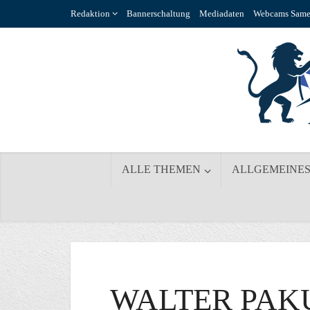
Redaktion
Bannerschaltung
Mediadaten
Webcams Same
ALLE THEMEN
ALLGEMEINE
WALTER PAKU