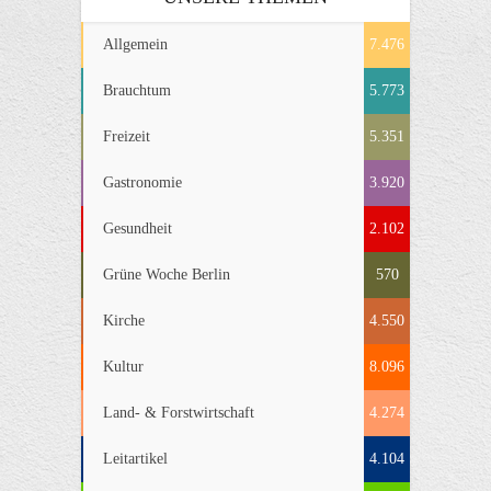
Allgemein
7.476
Brauchtum
5.773
Freizeit
5.351
Gastronomie
3.920
Gesundheit
2.102
Grüne Woche Berlin
570
Kirche
4.550
Kultur
8.096
Land- & Forstwirtschaft
4.274
Leitartikel
4.104