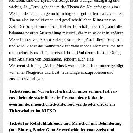
Kulturen, sind die Lyrics des Songs nicht weniger einzigartig und
wichtig. In „Cero“ geht es um das Thema des Neuanfangs in einer
Welt, in der viele Dinge nicht richtig oder gut laufen. Ein aktuelles
Thema also im politischen und gesellschaftlichen Klima unserer
Zeit. Der Song kommt also mit einer Botschaft, aber trägt auch die
bekannte positive Ausstrahlung mit sich, die man so oder in anderer
Weise immer von Alvaro Soler gewohnt ist. „Auch dieser Song soll
und wird wieder der Soundtrack für viele schöne Momente von mir
und meinen Fans sein“, unterstreicht er. Und dennoch ist der Song
kein Abklatsch von Bekanntem, sondern auch eine
Weiterentwicklung. „Meine Musik war und ist schon immer geprägt
von einer Neugierde und Lust neue Dinge auszuprobieren und
zusammenzubringen.
Tickets sind im Vorverkauf erhältlich unter sommerfestival-
rosenheim.de sowie über die Ticketanbieter kuko.de,
eventim.de, muenchenticket.de, reservix.de oder direkt am
Ticketschalter im KU’KO.
Tickets für Rollstuhlfahrende und Menschen mit Behinderung
(mit Eintrag B oder G im Schwerbehindertenausweis) und