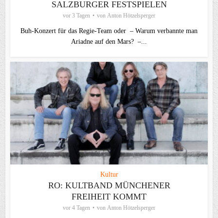
SALZBURGER FESTSPIELEN
vor 3 Tagen
von
Anton Hötzelsperger
Buh-Konzert für das Regie-Team oder – Warum verbannte man
Ariadne auf den Mars? –...
Kultur
RO: KULTBAND MÜNCHENER
FREIHEIT KOMMT
vor 4 Tagen
von
Anton Hötzelsperger