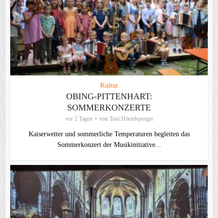
Kultur
OBING-PITTENHART:
SOMMERKONZERTE
vor 2 Tagen
von
Toni Hötzelsperger
Kaiserwetter und sommerliche Temperaturen begleiten das
Sommerkonzert der Musikinitiative...