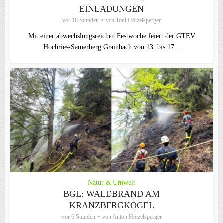
EINLADUNGEN
vor 10 Stunden
von
Toni Hötzelsperger
Mit einer abwechslungsreichen Festwoche feiert der GTEV
Hochries-Samerberg Grainbach von 13. bis 17...
Natur & Umwelt
BGL: WALDBRAND AM
KRANZBERGKOGEL
vor 6 Stunden
von
Anton Hötzelsperger