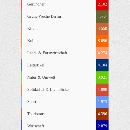
Gesundheit
2.102
Grüne Woche Berlin
570
Kirche
4.550
Kultur
8.096
Land- & Forstwirtschaft
4.274
Leitartikel
4.104
Natur & Umwelt
3.921
Solidarität & Lichtblicke
1.090
Sport
1.973
Tourismus
4.396
Wirtschaft
2.879