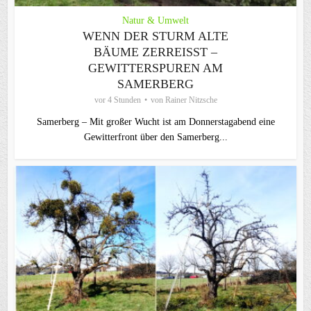
Natur & Umwelt
WENN DER STURM ALTE
BÄUME ZERREISST – G
EWITTERSPUREN AM S
AMERBERG
vor 4 Stunden
von
Rainer Nitzsche
Samerberg – Mit großer Wucht ist am Donnerstagabend eine
Gewitterfront über den Samerberg...