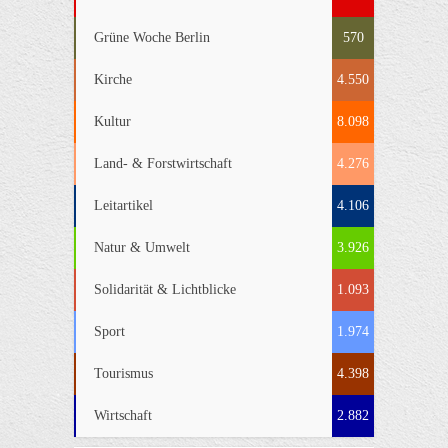
Grüne Woche Berlin
570
Kirche
4.550
Kultur
8.098
Land- & Forstwirtschaft
4.276
Leitartikel
4.106
Natur & Umwelt
3.926
Solidarität & Lichtblicke
1.093
Sport
1.974
Tourismus
4.398
Wirtschaft
2.882