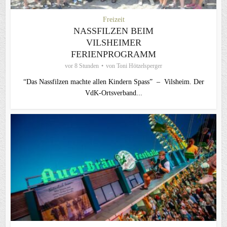
Freizeit
NASSFILZEN BEIM
VILSHEIMER
FERIENPROGRAMM
vor 8 Stunden
von
Toni Hötzelsperger
“Das Nassfilzen machte allen Kindern Spass” – Vilsheim. Der
VdK-Ortsverband...