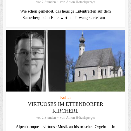
vor 2 Stunden
von
Anton Hötzelsperger
Wie schon gemeldet, das heurige Ententreffen auf dem
Samerberg beim Entenwirt in Törwang startet am...
Kultur
VIRTUOSES IM ETTENDORFER
KIRCHERL
vor 2 Stunden
von
Anton Hötzelsperger
Alpenbaroque – virtuose Musik an historischen Orgeln – In