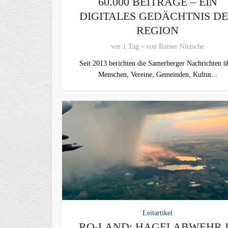
60.000 BEITRÄGE – EIN
DIGITALES GEDÄCHTNIS D
REGION
vor 1 Tag
von
Rainer Nitzsche
Seit 2013 berichten die Samerberger Nachrichten ü
Menschen, Vereine, Gemeinden, Kultur...
Leitartikel
RO-LAND: HAGELABWEHR 