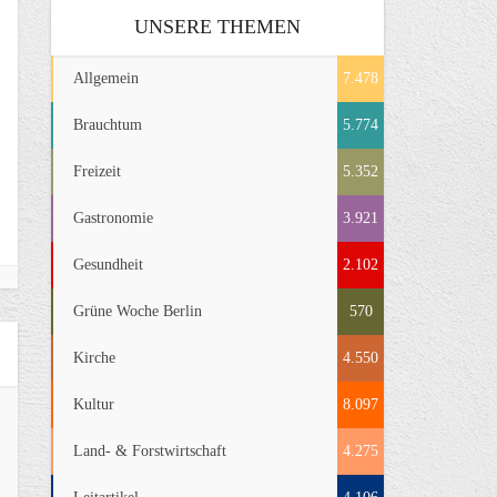
UNSERE THEMEN
Allgemein
7.478
Brauchtum
5.774
Freizeit
5.352
Gastronomie
3.921
Gesundheit
2.102
Grüne Woche Berlin
570
Kirche
4.550
Kultur
8.097
Land- & Forstwirtschaft
4.275