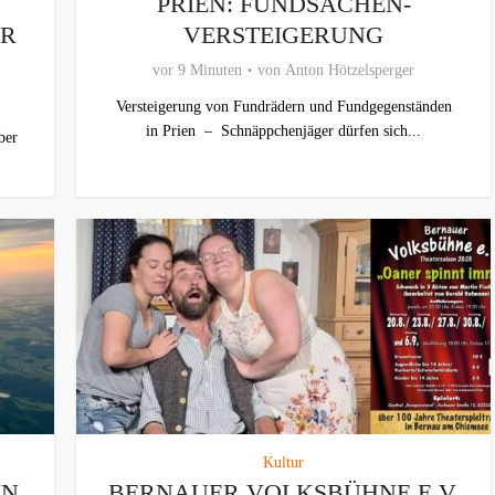
PRIEN: FUNDSACHEN-
ER
VERSTEIGERUNG
vor 9 Minuten
von
Anton Hötzelsperger
Versteigerung von Fundrädern und Fundgegenständen
in Prien – Schnäppchenjäger dürfen sich...
ber
Kultur
IN
BERNAUER VOLKSBÜHNE E.V.