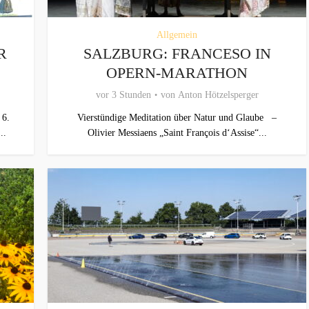
Allgemein
R
SALZBURG: FRANCESO IN
OPERN-MARATHON
vor 3 Stunden
von
Anton Hötzelsperger
 6.
Vierstündige Meditation über Natur und Glaube –
..
Olivier Messiaens „Saint François d‘Assise“...