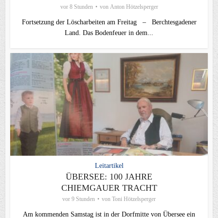
vor 8 Stunden
von
Anton Hötzelsperger
Fortsetzung der Löscharbeiten am Freitag – Berchtesgadener
Land. Das Bodenfeuer in dem...
Leitartikel
ÜBERSEE: 100 JAHRE
CHIEMGAUER TRACHT
vor 9 Stunden
von
Toni Hötzelsperger
Am kommenden Samstag ist in der Dorfmitte von Übersee ein