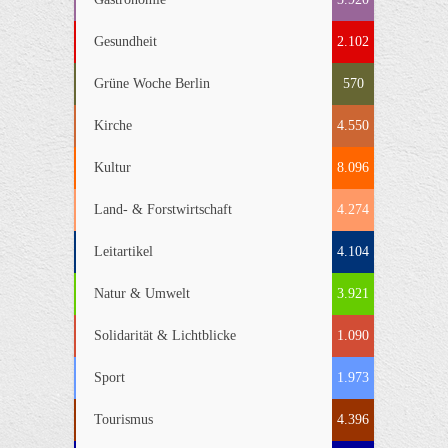
Gesundheit
2.102
Grüne Woche Berlin
570
Kirche
4.550
Kultur
8.096
Land- & Forstwirtschaft
4.274
Leitartikel
4.104
Natur & Umwelt
3.921
Solidarität & Lichtblicke
1.090
Sport
1.973
Tourismus
4.396