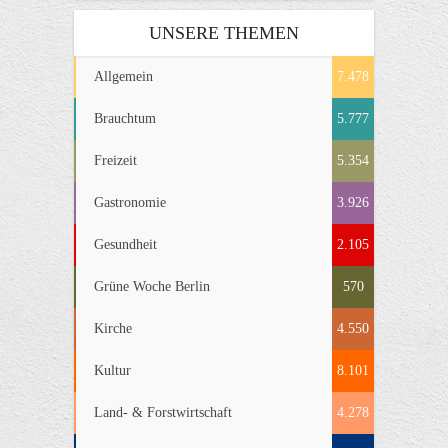
UNSERE THEMEN
Allgemein
7.478
Brauchtum
5.777
Freizeit
5.354
Gastronomie
3.926
Gesundheit
2.105
Grüne Woche Berlin
570
Kirche
4.550
Kultur
8.101
Land- & Forstwirtschaft
4.278