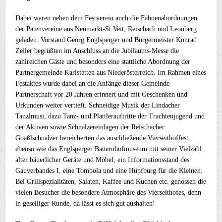
Dabei waren neben dem Festverein auch die Fahnenabordnungen
der Patenvereine aus Neumarkt-St.Veit, Reischach und Leonberg
geladen. Vorstand Georg Englsperger und Bürgermeister Konrad
Zeiler begrüßten im Anschluss an die Jubiläums-Messe die
zahlreichen Gäste und besonders eine stattliche Abordnung der
Partnergemeinde Karlstetten aus Niederösterreich. Im Rahmen eines
Festaktes wurde dabei an die Anfänge dieser Gemeinde-
Partnerschaft vor 20 Jahren erinnert und mit Geschenken und
Urkunden weiter vertieft. Schneidige Musik der Lindacher
Tanzlmusi, dazu Tanz- und Plattlerauftritte der Trachtenjugend und
der Aktiven sowie Schnalzereinlagen der Reischacher
Goaßlschnalzer bereicherten das anschließende Vierseithoffest
ebenso wie das Englsperger Bauernhofmuseum mit seiner Vielzahl
alter bäuerlicher Geräte und Möbel, ein Informationsstand des
Gauverbandes I, eine Tombola und eine Hüpfburg für die Kleinen.
Bei Grillspezialitäten, Salaten, Kaffee und Kuchen etc. genossen die
vielen Besucher die besondere Atmosphäre des Vierseithofes, denn
in geselliger Runde, da lässt es sich gut aushalten!