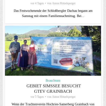
vor 4 Tagen
von
Anton Hötzelsperger
Das Festwochenende der Schloßbergler Dachau begann am
Samstag mit einem Familiennachmittag. Bei...
Brauchtum
GEBIET SIMSSEE BESUCHT
GTEV GRAINBACH
vor 5 Tagen
von
Anton Hötzelsperger
Wenn der Trachtenverein Hochries-Samerberg Grainbach von