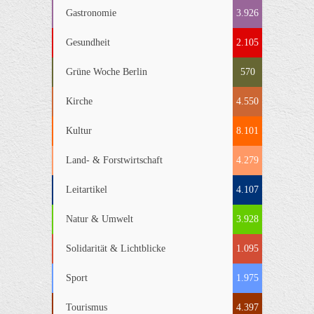
Gastronomie
3.926
Gesundheit
2.105
Grüne Woche Berlin
570
Kirche
4.550
Kultur
8.101
Land- & Forstwirtschaft
4.279
Leitartikel
4.107
Natur & Umwelt
3.928
Solidarität & Lichtblicke
1.095
Sport
1.975
Tourismus
4.397