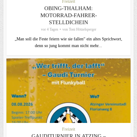
Freizeit
OBING-THALHAM:
MOTORRAD-FAHRER-
STELLDICHEIN
vor 4 Tagen
von
Toni Hötzelsperger
„Man soll die Feste feiern wie sie fallen“ ein altes Sprichwort,
denn so jung kommt man nicht mehr...
Freizeit
GAUDITURNIER IN ATZING –