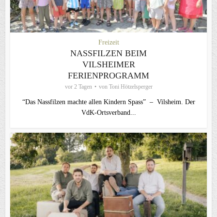
Freizeit
NASSFILZEN BEIM
VILSHEIMER
FERIENPROGRAMM
vor 2 Tagen
von
Toni Hötzelsperger
“Das Nassfilzen machte allen Kindern Spass” – Vilsheim. Der
VdK-Ortsverband...