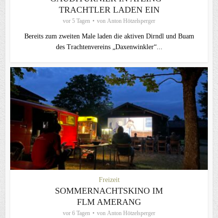
TRACHTLER LADEN EIN
vor 5 Tagen
von
Anton Hötzelsperger
Bereits zum zweiten Male laden die aktiven Dirndl und Buam
des Trachtenvereins „Daxenwinkler“...
Freizeit
SOMMERNACHTSKINO IM
FLM AMERANG
vor 6 Tagen
von
Anton Hötzelsperger