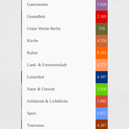
Gastronomie
3.926
Gesundheit
2.105
Grüne Woche Berlin
570
Kirche
4.550
Kultur
8.101
Land- & Forstwirtschaft
4.278
Leitartikel
4.107
Natur & Umwelt
3.928
Solidarität & Lichtblicke
1.095
Sport
1.975
Tourismus
4.397