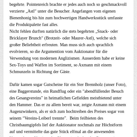
begehrte. Pointenreich brachte er jedes auch noch so geschmackvoll
verzierte „Astl“ unter die Besucher. Angefangen vom eigenen
Bienenhonig bis hin zum hochwertigen Handwerksstück umfasste
die Produktpalette fast alles.
Nicht fehlen durften natürlich die stets begehrten „Snack- oder
Bricklayer Brunch“ (Brotzeit- oder Maurer-Astl), welche sich
großer Beliebtheit erfreuten. Man muss sich auch sprachlich
evolvieren, so die Argumention vom Auktionator für die
Verwendung von modernen Anglizismen. Ausserdem habe er keine
Sex-Toys und Waffen im Sortiment, so Axmann mit einem
Schmunzeln in Richtung der Gäste.
Dafür kamen sogar Gutscheine für ein Ster Brennholz (unser Foto),
eine Baggerstunde, ein Rundflug oder ein “abendfüllender Besuch
des Gesangvereins” in heimatlichen Gefielden meistbietend unter
den Hammer. Das er zu allem bereit war, zeigte Axmann mit einem
Augenzwinkern, als er sich zum hochtreiben des Preises sogar von
seinem “Vereins-Leiberl trennte”. Beim feilbieten des
Christbaumgipfels lief der Auktionator nochmals zur Höchstform
auf und vermittelte das gute Stück elfmal an die anwesenden