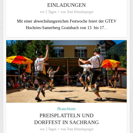
EINLADUNGEN
vor 2 Tagen
von
Toni Hötzelsperger
Mit einer abwechslungsreichen Festwoche feiert der GTEV
Hochries-Samerberg Grainbach von 13. bis 17...
Brauchtum
PREISPLATTELN UND
DORFFEST IN SACHRANG
vor 2 Tagen
von
Toni Hötzelsperger