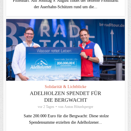
Pittenhart: Am Sonntag 9. August findet der beliebte Flohmarkt
der Auerhahn-Schützen rund um die...
Solidarität & Lichtblicke
ADELHOLZEN SPENDET FÜR
DIE BERGWACHT
vor 2 Tagen
von
Anton Hötzelsperger
Satte 200.000 Euro für die Bergwacht: Diese stolze
Spendensumme erzielten die Adelholzener...