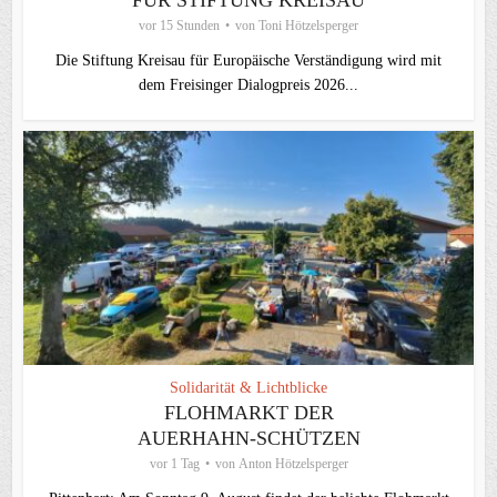
FÜR STIFTUNG KREISAU
vor 15 Stunden
von
Toni Hötzelsperger
Die Stiftung Kreisau für Europäische Verständigung wird mit
dem Freisinger Dialogpreis 2026...
Solidarität & Lichtblicke
FLOHMARKT DER
AUERHAHN-SCHÜTZEN
vor 1 Tag
von
Anton Hötzelsperger