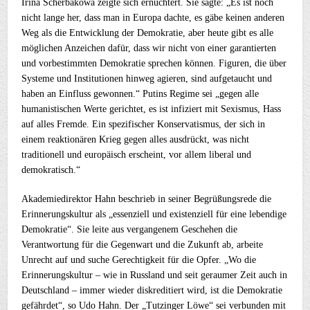
Irina Scherbakowa zeigte sich ernüchtert. Sie sagte: „Es ist noch
nicht lange her, dass man in Europa dachte, es gäbe keinen anderen
Weg als die Entwicklung der Demokratie, aber heute gibt es alle
möglichen Anzeichen dafür, dass wir nicht von einer garantierten
und vorbestimmten Demokratie sprechen können. Figuren, die über
Systeme und Institutionen hinweg agieren, sind aufgetaucht und
haben an Einfluss gewonnen.“ Putins Regime sei „gegen alle
humanistischen Werte gerichtet, es ist infiziert mit Sexismus, Hass
auf alles Fremde. Ein spezifischer Konservatismus, der sich in
einem reaktionären Krieg gegen alles ausdrückt, was nicht
traditionell und europäisch erscheint, vor allem liberal und
demokratisch.“
Akademiedirektor Hahn beschrieb in seiner Begrüßungsrede die
Erinnerungskultur als „essenziell und existenziell für eine lebendige
Demokratie“. Sie leite aus vergangenem Geschehen die
Verantwortung für die Gegenwart und die Zukunft ab, arbeite
Unrecht auf und suche Gerechtigkeit für die Opfer. „Wo die
Erinnerungskultur – wie in Russland und seit geraumer Zeit auch in
Deutschland – immer wieder diskreditiert wird, ist die Demokratie
gefährdet“, so Udo Hahn. Der „Tutzinger Löwe“ sei verbunden mit