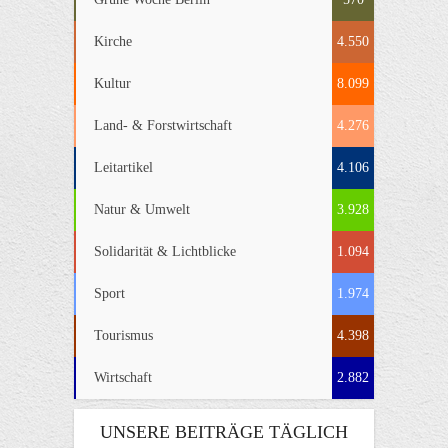
Kirche
4.550
Kultur
8.099
Land- & Forstwirtschaft
4.276
Leitartikel
4.106
Natur & Umwelt
3.928
Solidarität & Lichtblicke
1.094
Sport
1.974
Tourismus
4.398
Wirtschaft
2.882
UNSERE BEITRÄGE TÄGLICH