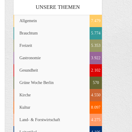
UNSERE THEMEN
Allgemein
7.479
Brauchtum
5.774
Freizeit
5.353
Gastronomie
3.922
Gesundheit
2.102
Grüne Woche Berlin
570
Kirche
4.550
Kultur
8.097
Land- & Forstwirtschaft
4.275