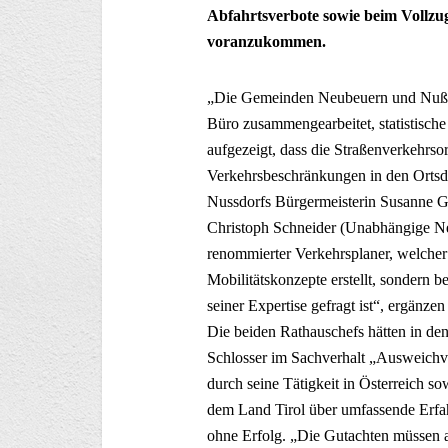
Abfahrtsverbote sowie beim Vollzug
voranzukommen.
„Die Gemeinden Neubeuern und Nußdo
Büro zusammengearbeitet, statistisch
aufgezeigt, dass die Straßenverkehrs
Verkehrsbeschränkungen in den Ortsd
Nussdorfs Bürgermeisterin Susanne
Christoph Schneider (Unabhängige Neu
renommierter Verkehrsplaner, welcher
Mobilitätskonzepte erstellt, sondern
seiner Expertise gefragt ist“, ergänz
Die beiden Rathauschefs hätten in de
Schlosser im Sachverhalt „Ausweichv
durch seine Tätigkeit in Österreich
dem Land Tirol über umfassende Erfah
ohne Erfolg. „Die Gutachten müssen a