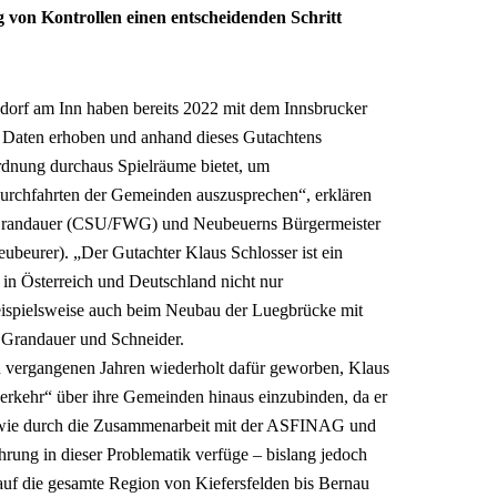
 von Kontrollen einen entscheidenden Schritt
rf am Inn haben bereits 2022 mit dem Innsbrucker
e Daten erhoben und anhand dieses Gutachtens
ordnung durchaus Spielräume bietet, um
urchfahrten der Gemeinden auszusprechen“, erklären
 Grandauer (CSU/FWG) und Neubeuerns Bürgermeister
beurer). „Der Gutachter Klaus Schlosser ist ein
 in Österreich und Deutschland nicht nur
 beispielsweise auch beim Neubau der Luegbrücke mit
en Grandauer und Schneider.
n vergangenen Jahren wiederholt dafür geworben, Klaus
erkehr“ über ihre Gemeinden hinaus einzubinden, da er
 sowie durch die Zusammenarbeit mit der ASFINAG und
rung in dieser Problematik verfüge – bislang jedoch
uf die gesamte Region von Kiefersfelden bis Bernau