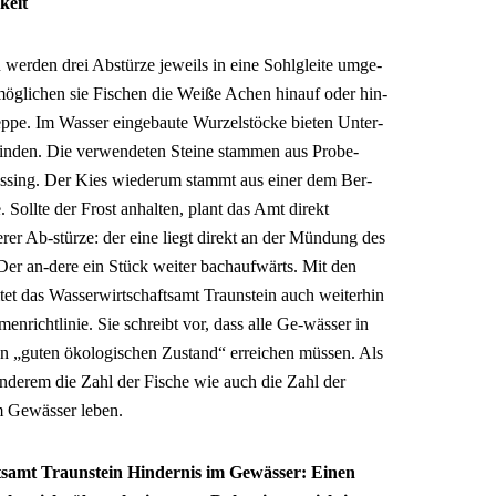
keit
werden drei Abstürze jeweils in eine Sohlgleite umge-
möglichen sie Fischen die Weiße Achen hinauf oder hin-
ppe. Im Wasser eingebaute Wurzelstöcke bieten Unter-
einden. Die verwendeten Steine stammen aus Probe-
assing. Der Kies wiederum stammt aus einer dem Ber-
ollte der Frost anhalten, plant das Amt direkt
er Ab-stürze: der eine liegt direkt an der Mündung des
er an-dere ein Stück weiter bachaufwärts. Mit den
tet das Wasserwirtschaftsamt Traunstein auch weiterhin
nrichtlinie. Sie schreibt vor, dass alle Ge-wässer in
 „guten ökologischen Zustand“ erreichen müssen. Als
 anderem die Zahl der Fische wie auch die Zahl der
em Gewässer leben.
tsamt Traunstein Hindernis im Gewässer: Einen