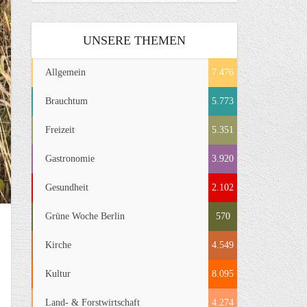
UNSERE THEMEN
Allgemein
7.476
Brauchtum
5.773
Freizeit
5.351
Gastronomie
3.920
Gesundheit
2.102
Grüne Woche Berlin
570
Kirche
4.549
Kultur
8.095
Land- & Forstwirtschaft
4.274