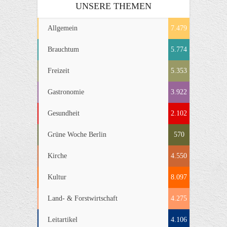
UNSERE THEMEN
Allgemein
7.479
Brauchtum
5.774
Freizeit
5.353
Gastronomie
3.922
Gesundheit
2.102
Grüne Woche Berlin
570
Kirche
4.550
Kultur
8.097
Land- & Forstwirtschaft
4.275
Leitartikel
4.106