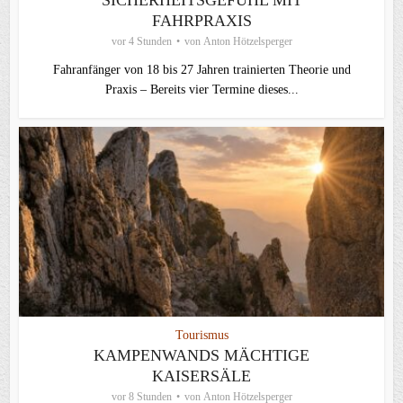
SICHERHEITSGEFÜHL MIT
FAHRPRAXIS
vor 4 Stunden
von
Anton Hötzelsperger
Fahranfänger von 18 bis 27 Jahren trainierten Theorie und
Praxis – Bereits vier Termine dieses...
Tourismus
KAMPENWANDS MÄCHTIGE
KAISERSÄLE
vor 8 Stunden
von
Anton Hötzelsperger