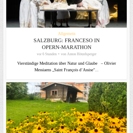
Allgemein
SALZBURG: FRANCESO IN
OPERN-MARATHON
vor 6 Stunden
von
Anton Hötzelsperger
Vierstündige Meditation über Natur und Glaube – Olivier
Messiaens „Saint François d‘Assise“...