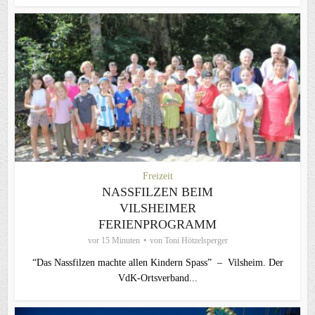
Freizeit
NASSFILZEN BEIM
VILSHEIMER
FERIENPROGRAMM
vor 15 Minuten
von
Toni Hötzelsperger
“Das Nassfilzen machte allen Kindern Spass” – Vilsheim. Der
VdK-Ortsverband...