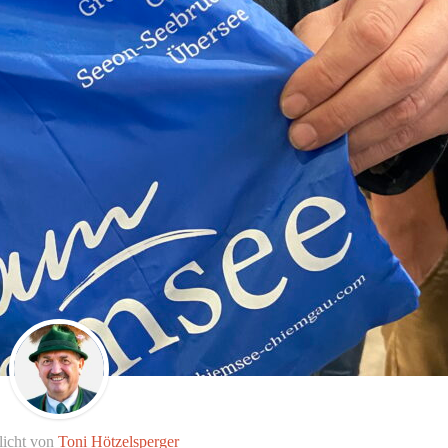
licht von
Toni Hötzelsperger