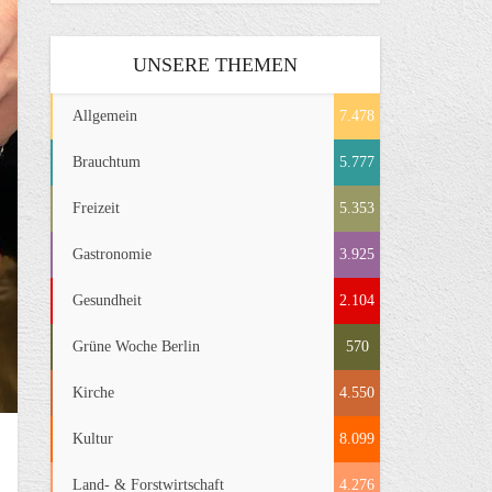
UNSERE THEMEN
Allgemein
7.478
Brauchtum
5.777
Freizeit
5.353
Gastronomie
3.925
Gesundheit
2.104
Grüne Woche Berlin
570
Kirche
4.550
Kultur
8.099
Land- & Forstwirtschaft
4.276