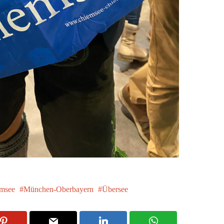
msee
München-Oberbayern
Übersee