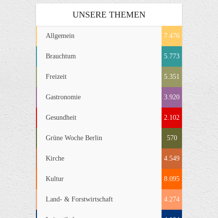
UNSERE THEMEN
Allgemein
7.476
Brauchtum
5.773
Freizeit
5.351
Gastronomie
3.920
Gesundheit
2.102
Grüne Woche Berlin
570
Kirche
4.549
Kultur
8.095
Land- & Forstwirtschaft
4.274