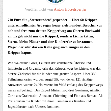
Veröffentlicht von
Anton Hötzelsperger
710 Euro für „Sternstunden“ gespendet – Über 60 Krippen
unterschiedlichster Art zogen heuer viele hundert Besucher von
nah und fern zum dritten Kripperlweg am Oberen Buchwald
an. Es gab nicht nur die Kripperl, sondern Lichterketten,
Sterne, kleine Häuser und eine Kinderecke zu bestaunen.
Wegen der sehr starken Kälte ging auch einiges an den
Krippen kaputt.
Wie Waldtraud Gries, Leiterin der Volksbühne Übersee und
Initiatorin und Organisatorin des Kripperlwegs berichtete, war das
Sterne-Zählspiel für die Kinder eine großer Ansporn. Über 330
Teilnehmerkarten wurden ausgefüllt, von denen 121 richtige
Antworten waren: 24 Holzsterne im Wald entlang des Kripperlwegs
waren aufgehängt. Das Engerl Miriam zog drei Gewinner, nämlich
Carla aus Grabenstätt, Anna aus Chieming und Finn aus Bernau. Als
Preis dürfen die Kinder mit ihren Familien ins Kinder- und
Jugendtheater nach Übersee kommen.