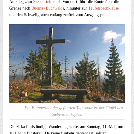
Aufstieg zum
Siebensteinkopf
. Von dort führt die Route über die
Grenze nach
Bučina (Buchwald)
, hinunter zur
Teufelsbachklause
und den Schwellgraben entlang zurück zum Ausgangspunkt.
Ein Etappenziel der geführten Tagestour ist der Gipfel des
Siebensteinkopfes.
Die zirka fünfstündige Wanderung startet am Sonntag, 11. Mai, um
10 Uhr in Finsterau. Da keine Einkehr geplant ist, sollten