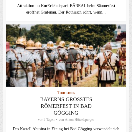
Attraktion im KurErlebnispark BÄREAL beim Säumerfest
eröffnet Grafenau. Der Rothirsch röhrt, wenn...
Tourismus
BAYERNS GRÖSSTES R
ÖMERFEST IN BAD G
ÖGGING
vor 2 Tagen
von
Anton Hötzelsperger
Das Kastell Abusina in Eining bei Bad Gögging verwandelt sich