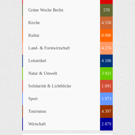
Grüne Woche Berlin
570
Kirche
4.550
Kultur
8.096
Land- & Forstwirtschaft
4.274
Leitartikel
4.106
Natur & Umwelt
3.921
Solidarität & Lichtblicke
1.091
Sport
1.973
Tourismus
4.397
Wirtschaft
2.879