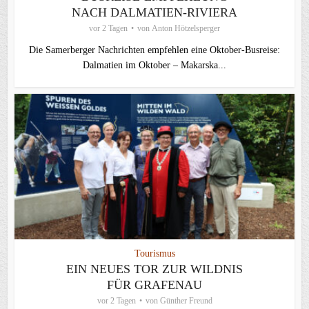
NACH DALMATIEN-RIVIERA
vor 2 Tagen
von
Anton Hötzelsperger
Die Samerberger Nachrichten empfehlen eine Oktober-Busreise:
Dalmatien im Oktober – Makarska...
Tourismus
EIN NEUES TOR ZUR WILDNIS
FÜR GRAFENAU
vor 2 Tagen
von
Günther Freund