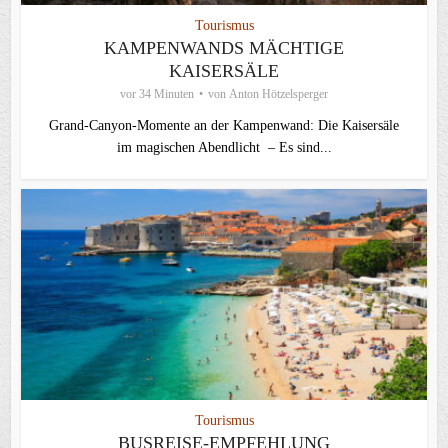
Tourismus
KAMPENWANDS MÄCHTIGE
KAISERSÄLE
vor 34 Minuten
von
Anton Hötzelsperger
Grand-Canyon-Momente an der Kampenwand: Die Kaisersäle
im magischen Abendlicht – Es sind...
Tourismus
BUSREISE-EMPFEHLUNG