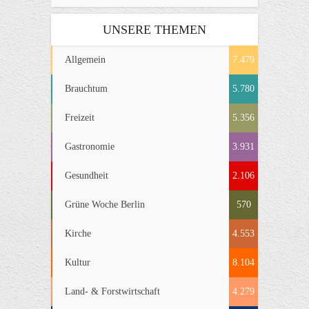
UNSERE THEMEN
Allgemein
7.479
Brauchtum
5.780
Freizeit
5.356
Gastronomie
3.931
Gesundheit
2.106
Grüne Woche Berlin
570
Kirche
4.553
Kultur
8.104
Land- & Forstwirtschaft
4.279