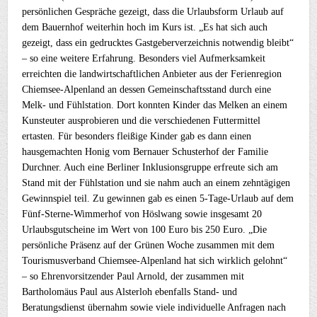
persönlichen Gespräche gezeigt, dass die Urlaubsform Urlaub auf
dem Bauernhof weiterhin hoch im Kurs ist. „Es hat sich auch
gezeigt, dass ein gedrucktes Gastgeberverzeichnis notwendig bleibt“
– so eine weitere Erfahrung. Besonders viel Aufmerksamkeit
erreichten die landwirtschaftlichen Anbieter aus der Ferienregion
Chiemsee-Alpenland an dessen Gemeinschaftsstand durch eine
Melk- und Fühlstation. Dort konnten Kinder das Melken an einem
Kunsteuter ausprobieren und die verschiedenen Futtermittel
ertasten. Für besonders fleißige Kinder gab es dann einen
hausgemachten Honig vom Bernauer Schusterhof der Familie
Durchner. Auch eine Berliner Inklusionsgruppe erfreute sich am
Stand mit der Fühlstation und sie nahm auch an einem zehntägigen
Gewinnspiel teil. Zu gewinnen gab es einen 5-Tage-Urlaub auf dem
Fünf-Sterne-Wimmerhof von Höslwang sowie insgesamt 20
Urlaubsgutscheine im Wert von 100 Euro bis 250 Euro. „Die
persönliche Präsenz auf der Grünen Woche zusammen mit dem
Tourismusverband Chiemsee-Alpenland hat sich wirklich gelohnt“
– so Ehrenvorsitzender Paul Arnold, der zusammen mit
Bartholomäus Paul aus Alsterloh ebenfalls Stand- und
Beratungsdienst übernahm sowie viele individuelle Anfragen nach