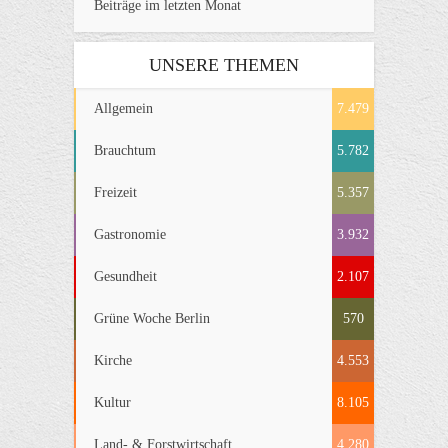
Beiträge im letzten Monat
UNSERE THEMEN
Allgemein
7.479
Brauchtum
5.782
Freizeit
5.357
Gastronomie
3.932
Gesundheit
2.107
Grüne Woche Berlin
570
Kirche
4.553
Kultur
8.105
Land- & Forstwirtschaft
4.280