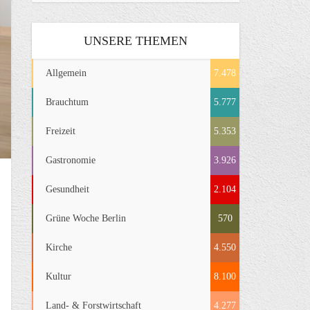
UNSERE THEMEN
Allgemein
7.478
Brauchtum
5.777
Freizeit
5.353
Gastronomie
3.926
Gesundheit
2.104
Grüne Woche Berlin
570
Kirche
4.550
Kultur
8.100
Land- & Forstwirtschaft
4.277