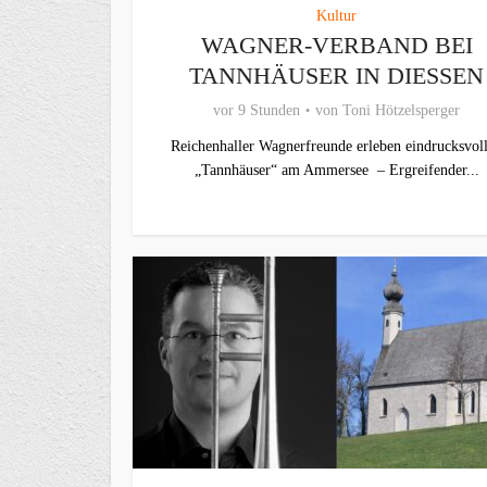
Kultur
WAGNER-VERBAND BEI
TANNHÄUSER IN DIESSEN
vor 9 Stunden
von
Toni Hötzelsperger
Reichenhaller Wagnerfreunde erleben eindrucksvol
„Tannhäuser“ am Ammersee – Ergreifender...