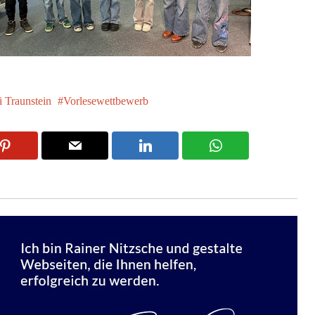
i Traunstein
Vorlesewettbewerb