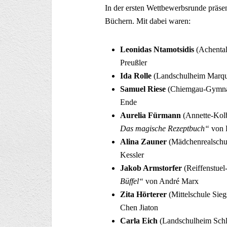
In der ersten Wettbewerbsrunde präsen
Büchern. Mit dabei waren:
Leonidas Ntamotsidis
(Achental
Preußler
Ida Rolle
(Landschulheim Marqu
Samuel Riese
(Chiemgau-Gymnasi
Ende
Aurelia Fürmann
(Annette-Kol
Das magische Rezeptbuch“
von 
Alina Zauner
(Mädchenrealschul
Kessler
Jakob Armstorfer
(Reiffenstuel
Büffel“
von André Marx
Zita Hörterer
(Mittelschule Sieg
Chen Jiaton
Carla Eich
(Landschulheim Schl