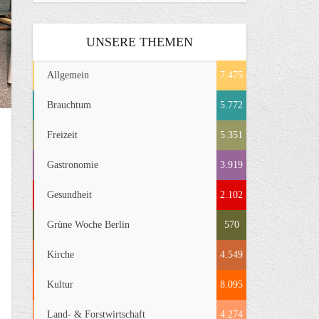
UNSERE THEMEN
Allgemein
7.475
Brauchtum
5.772
Freizeit
5.351
Gastronomie
3.919
Gesundheit
2.102
Grüne Woche Berlin
570
Kirche
4.549
Kultur
8.095
Land- & Forstwirtschaft
4.274