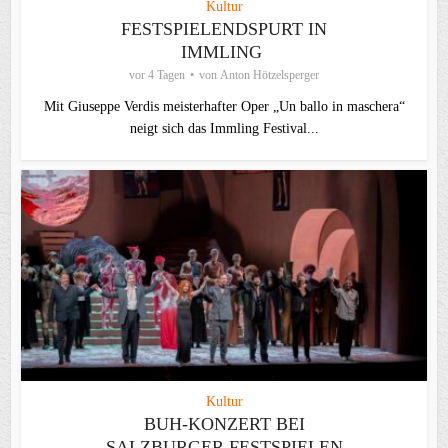
Kultur
FESTSPIELENDSPURT IN
IMMLING
vor 4 Tagen
von
Anton Hötzelsperger
Mit Giuseppe Verdis meisterhafter Oper „Un ballo in maschera“
neigt sich das Immling Festival...
Kultur
BUH-KONZERT BEI
SALZBURGER FESTSPIELEN