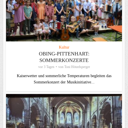
Kultur
OBING-PITTENHART:
SOMMERKONZERTE
vor 3 Tagen
von
Toni Hötzelsperger
Kaiserwetter und sommerliche Temperaturen begleiten das
Sommerkonzert der Musikinitiative...