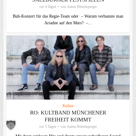
vor 4 Tagen
von
Anton Hötzelsperger
Buh-Konzert für das Regie-Team oder – Warum verbannte man
Ariadne auf den Mars? –...
Kultur
RO: KULTBAND MÜNCHENER
FREIHEIT KOMMT
vor 5 Tagen
von
Anton Hötzelsperger