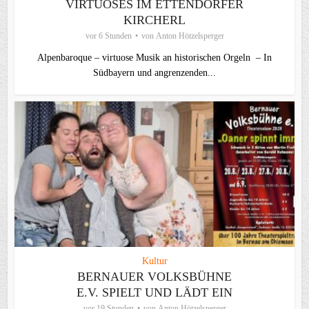
VIRTUOSES IM ETTENDORFER
KIRCHERL
vor 6 Stunden
von
Anton Hötzelsperger
Alpenbaroque – virtuose Musik an historischen Orgeln – In
Südbayern und angrenzenden...
Kultur
BERNAUER VOLKSBÜHNE
E.V. SPIELT UND LÄDT EIN
vor 19 Stunden
von
Anton Hötzelsperger